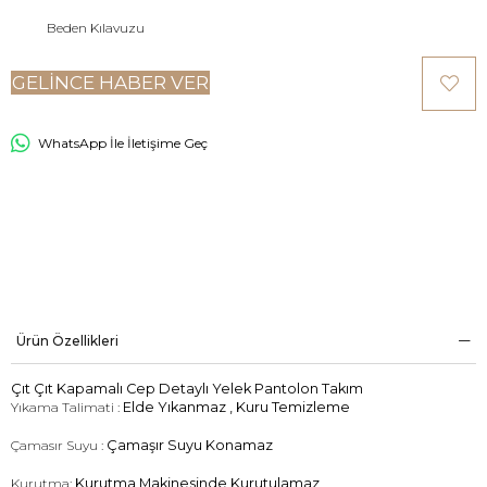
Beden Kılavuzu
GELINCE HABER VER
WhatsApp İle İletişime Geç
Ürün Özellikleri
Çıt Çıt Kapamalı Cep Detaylı Yelek Pantolon Takım
Yıkama Talimati :
Elde Yıkanmaz , Kuru Temizleme
Çamasır Suyu :
Çamaşır Suyu Konamaz
Kurutma:
Kurutma Makinesinde Kurutulamaz