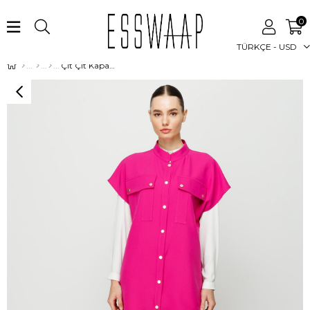
0
TÜRKÇE - USD
Çıt Çıt Kapamalı Cep Detaylı Yelek Pantolon Takım Fuşya