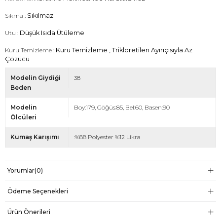
Sıkma :
Sıkılmaz
Utu :
Düşük Isıda Ütüleme
Kuru Temizleme :
Kuru Temizleme , Trikloretilen Ayırıçısıyla Az
Çözücü
Modelin Giydiği
38
Beden
Modelin
Boy:179, Göğüs:85, Bel:60, Basen:90
Ölcüleri
Kumaş Karışımı
:%88 Polyester %12 Likra
Yorumlar
(0)
Ödeme Seçenekleri
Ürün Önerileri