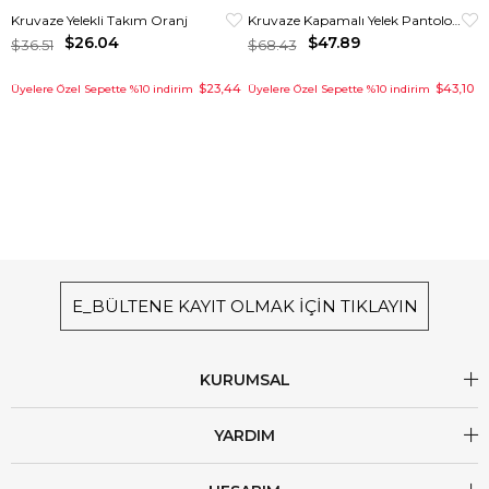
Kruvaze Yelekli Takım Oranj
Kruvaze Kapamalı Yelek Pantolon Takım Fıstık Yeşili
$26.04
$47.89
$36.51
$68.43
$23,44
$43,10
Üyelere Özel Sepette %10 indirim
Üyelere Özel Sepette %10 indirim
E_BÜLTENE KAYIT OLMAK İÇİN TIKLAYIN
KURUMSAL
YARDIM