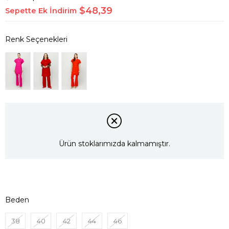
$48,39
Sepette Ek İndirim
Ürün stoklarımızda kalmamıştır.
Beden
38
40
42
44
46