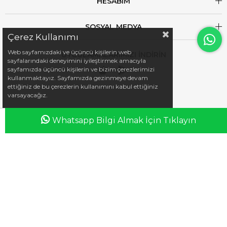
HESABIM
SOSYAL MEDYA
Çerez Kullanımı
Web sayfamızdaki ve üçüncü kişilerin web
UYGULAMALARIMIZI İNDİRİN
sayfalarındaki deneyimini iyileştirmek amacıyla
sayfamızda üçüncü kişilerin ve bizim çerezlerimizi
kullanmaktayız. Sayfamızda gezinmeye devam
ettiğiniz de bu çerezlerin kullanımını kabul ettiğiniz
varsayacağız.
Whatsapp Bilgi Almak İçin Tıklayın
Anasayfa
Favorilerim
Sepetim
Üye Girişi
iletisim@esswaap.com
+90 312 473 00 74
info@esswaap.com
© 2020 esswaap - Tüm Hakları Saklıdır.