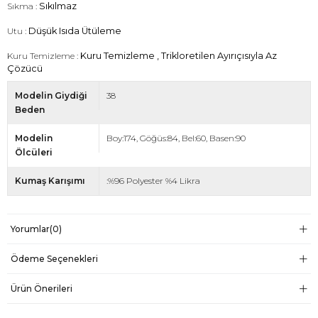
Sıkma :
Sıkılmaz
Utu :
Düşük Isıda Ütüleme
Kuru Temizleme :
Kuru Temizleme , Trikloretilen Ayırıçısıyla Az
Çözücü
Modelin Giydiği
38
Beden
Modelin
Boy:174, Göğüs:84, Bel:60, Basen:90
Ölcüleri
Kumaş Karışımı
:%96 Polyester %4 Likra
Yorumlar
(0)
Ödeme Seçenekleri
Ürün Önerileri