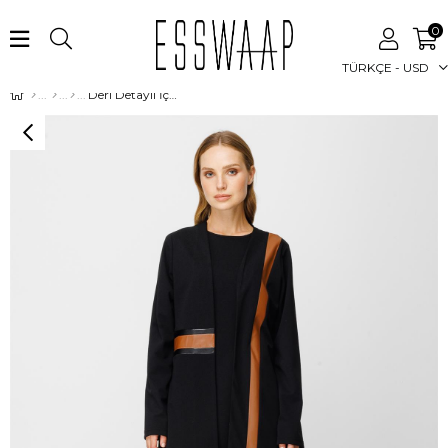
0
TÜRKÇE - USD
Deri Detaylı İç Dış Takım Siyah