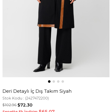
Deri Detaylı İç Dış Takım Siyah
Stok Kodu
(2427472200)
$102.96
$72.30
$65,07
Sepette Ek İndirim