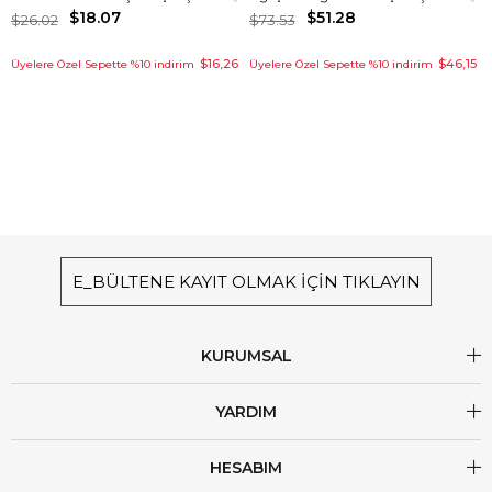
$18.07
$51.28
$26.02
$73.53
$16,26
$46,15
Üyelere Özel Sepette %10 indirim
Üyelere Özel Sepette %10 indirim
E_BÜLTENE KAYIT OLMAK İÇİN TIKLAYIN
KURUMSAL
YARDIM
HESABIM