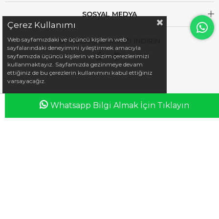
SOSYAL MEDYA
Çerez Kullanımı
Web sayfamızdaki ve üçüncü kişilerin web
UYGULAMALARIMIZI İNDİRİN
sayfalarındaki deneyimini iyileştirmek amacıyla
sayfamızda üçüncü kişilerin ve bizim çerezlerimizi
kullanmaktayız. Sayfamızda gezinmeye devam
ettiğiniz de bu çerezlerin kullanımını kabul ettiğiniz
varsayacağız.
Whatsapp Bilgi Almak İçin Tıklayın
Anasayfa
Favorilerim
Sepetim
Üye Girişi
iletisim@esswaap.com
+90 312 473 00 74
info@esswaap.com
© 2020 esswaap - Tüm Hakları Saklıdır.