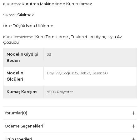
Kurutma:
Kurutma Makinesinde Kurutulamaz
Sıkma :
Sıkılmaz
Utu :
Düşük Isıda Ütüleme
Kuru Temizleme :
Kuru Temizleme , Trikloretilen Ayırıçısıyla Az
Çözücü
Modelin Giydiği
38
Beden
Modelin
Boy:179, Göğüs:85, Bel:60, Basen:90
Ölcüleri
Kumaş Karışımı
:%100 Polyester
Yorumlar
(0)
Ödeme Seçenekleri
Ürün Önerileri