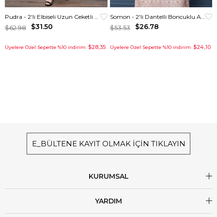
Pudra - 2'li Elbiseli Uzun Ceketli Taşlı Abiye Takım
Somon - 2'li Dantelli Boncuklu Abiye Takım
$31.50
$26.78
$62.98
$53.53
$28,35
$24,10
Üyelere Özel Sepette %10 indirim
Üyelere Özel Sepette %10 indirim
E_BÜLTENE KAYIT OLMAK İÇİN TIKLAYIN
KURUMSAL
YARDIM