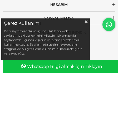
HESABIM
SOSYAL MEDYA
Çerez Kullanımı
Web sayfamızdaki ve üçüncü kişilerin web
UYGULAMALARIMIZI İNDİRİN
sayfalarındaki deneyimini iyileştirmek amacıyla
sayfamızda üçüncü kişilerin ve bizim çerezlerimizi
kullanmaktayız. Sayfamızda gezinmeye devam
ettiğiniz de bu çerezlerin kullanımını kabul ettiğiniz
varsayacağız.
Whatsapp Bilgi Almak İçin Tıklayın
Anasayfa
Favorilerim
Sepetim
Üye Girişi
iletisim@esswaap.com
+90 312 473 00 74
info@esswaap.com
© 2020 esswaap - Tüm Hakları Saklıdır.