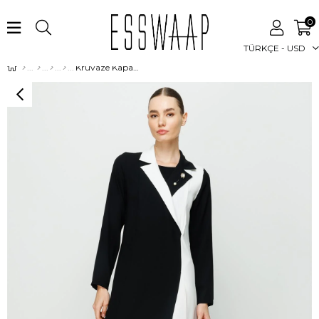
0
TÜRKÇE - USD
Kruvaze Kapama Görünümlü İnci Broş Detaylı Yırtmaçlı Pantolonlu Takım Siyah