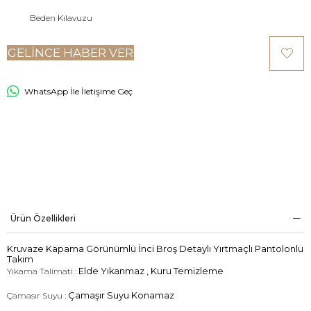
Beden Kılavuzu
GELINCE HABER VER
WhatsApp İle İletişime Geç
Ürün Özellikleri
Kruvaze Kapama Görünümlü İnci Broş Detaylı Yırtmaçlı Pantolonlu
Takım
Yıkama Talimati :
Elde Yıkanmaz , Kuru Temizleme
Çamasır Suyu :
Çamaşır Suyu Konamaz