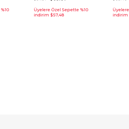
e %10
Üyelere Özel Sepette %10
Üyelere
indirim
$57,48
indirim