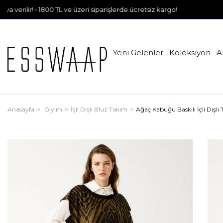
• 1800 TL ve üzeri siparişlerde ücretsiz kargo!
Yeni Gelenler
Koleksiyon
A
Anasayfa
Giyim
İçli Dışlı Bluz Takım
Ağaç Kabuğu Baskılı İçli Dışlı