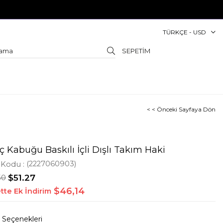
TÜRKÇE - USD
SEPETIM
< < Önceki Sayfaya Dön
 Kabuğu Baskılı İçli Dışlı Takım Haki
 Kodu
(2227060903)
50
$51.27
$46,14
tte Ek İndirim