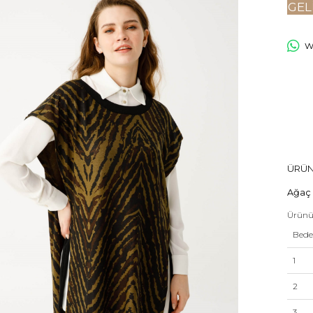
GEL
Wh
ÜRÜN
Ağaç K
Ürünü
Bed
1
2
3