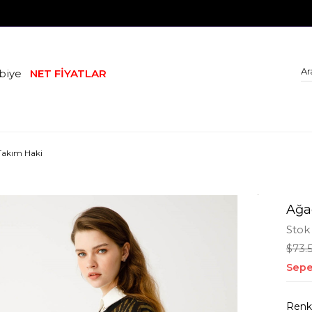
biye
NET FİYATLAR
 Takım Haki
Ağaç
Stok
$73.
Sepe