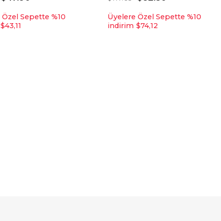
 Özel Sepette %10
Üyelere Özel Sepette %10
$43,11
indirim
$74,12