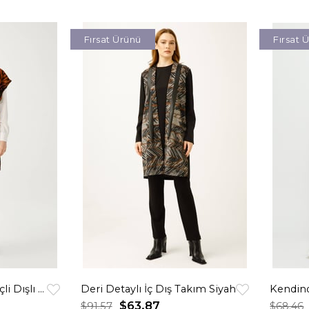
Fırsat Ürünü
Fırsat 
Ağaç Kabuğu Baskılı İçli Dışlı Takım Taba
Deri Detaylı İç Dış Takım Siyah
$63.87
$91.57
$68.46