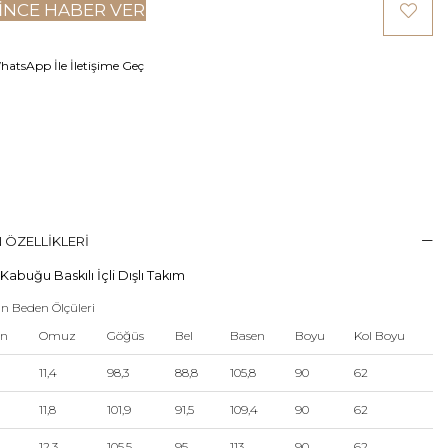
INCE HABER VER
atsApp İle İletişime Geç
 ÖZELLIKLERI
abuğu Baskılı İçli Dışlı Takım
n Beden Ölçüleri
en
Omuz
Göğüs
Bel
Basen
Boyu
Kol Boyu
11,4
98,3
88,8
105,8
90
62
11,8
101,9
91,5
109,4
90
62
12,3
105,5
95
113
90
62