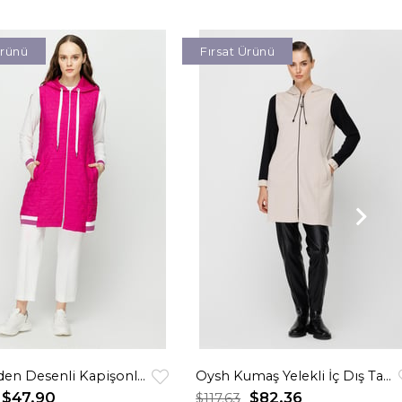
Ürünü
Fırsat Ürünü
Kendinden Desenli Kapişonlu Yelek Tunik Takım Fuşya
Oysh Kumaş Yelekli İç Dış Takım Taş
$47.90
$82.36
$117.63