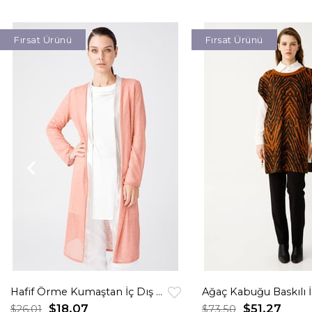
Fırsat Ürünü
Fırsat Ürünü
Hafif Örme Kumaştan İç Dış Takım Karides
$18.07
$51.27
$26.01
$73.50