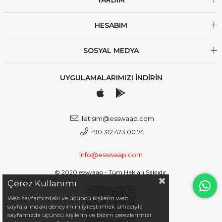
HESABIM
SOSYAL MEDYA
UYGULAMALARIMIZI İNDİRİN
iletisim@esswaap.com
+90 312 473 00 74
info@esswaap.com
© 2020 esswaap - Tüm Hakları Saklıdır.
Çerez Kullanımı
Web sayfamızdaki ve üçüncü kişilerin web
sayfalarındaki deneyimini iyileştirmek amacıyla
sayfamızda üçüncü kişilerin ve bizim çerezlerimizi