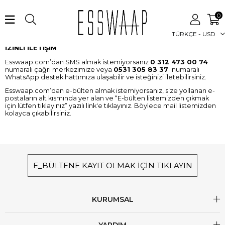
0
TÜRKÇE - USD
İZİNLİ İLETİŞİM
Esswaap.com’dan SMS almak istemiyorsanız
0 312 473 00 74
numaralı çağrı merkezimize veya
0
531 305 83 37
numaralı
WhatsApp destek hattımıza ulaşabilir ve isteğinizi iletebilirsiniz.
Esswaap.com’dan e-bülten almak istemiyorsanız, size yollanan e-
postaların alt kısmında yer alan ve “E-bülten listemizden çıkmak
için lütfen tıklayınız” yazılı link'e tıklayınız. Böylece mail listemizden
kolayca çıkabilirsiniz.
E_BÜLTENE KAYIT OLMAK İÇİN TIKLAYIN
KURUMSAL
YARDIM