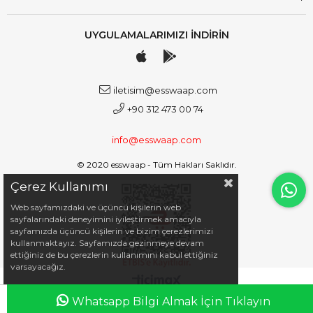
UYGULAMALARIMIZI İNDİRİN
iletisim@esswaap.com
+90 312 473 00 74
info@esswaap.com
© 2020 esswaap - Tüm Hakları Saklıdır.
Çerez Kullanımı
Web sayfamızdaki ve üçüncü kişilerin web
sayfalarındaki deneyimini iyileştirmek amacıyla
sayfamızda üçüncü kişilerin ve bizim çerezlerimizi
kullanmaktayız. Sayfamızda gezinmeye devam
ettiğiniz de bu çerezlerin kullanımını kabul ettiğiniz
varsayacağız.
Whatsapp Bilgi Almak İçin Tıklayın
Anasayfa
Favorilerim
Sepetim
Üye Girişi