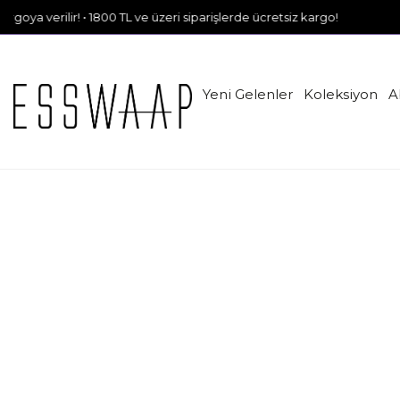
oya verilir! • 1800 TL ve üzeri siparişlerde ücretsiz kargo!
Yeni Gelenler
Koleksiyon
A