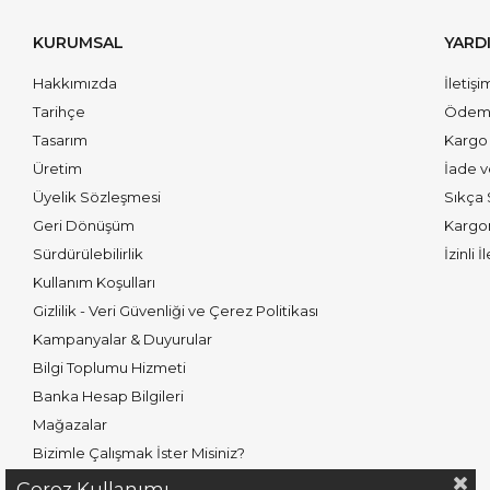
KURUMSAL
YARD
Hakkımızda
İletişi
Tarihçe
Ödeme
Tasarım
Kargo 
Üretim
İade 
Üyelik Sözleşmesi
Sıkça 
Geri Dönüşüm
Kargo
Sürdürülebilirlik
İzinli İ
Kullanım Koşulları
Gizlilik - Veri Güvenliği ve Çerez Politikası
Kampanyalar & Duyurular
Bilgi Toplumu Hizmeti
Banka Hesap Bilgileri
Mağazalar
Bizimle Çalışmak İster Misiniz?
Çerez Kullanımı