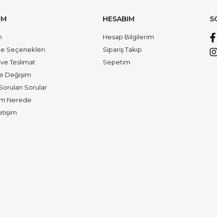
IM
HESABIM
S
m
Hesap Bilgilerim
 Seçenekleri
Sipariş Takip
ve Teslimat
Sepetim
ve Değişim
Sorulan Sorular
m Nerede
letişim