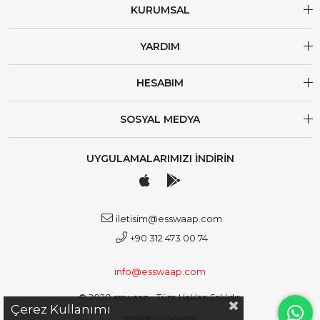
KURUMSAL
YARDIM
HESABIM
SOSYAL MEDYA
UYGULAMALARIMIZI İNDİRİN
iletisim@esswaap.com
+90 312 473 00 74
info@esswaap.com
© 2020 esswaap - Tüm Hakları Saklıdır.
Çerez Kullanımı