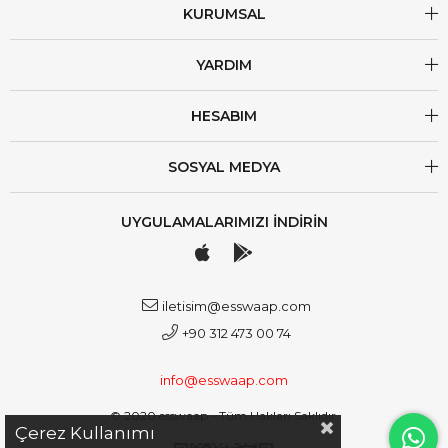
KURUMSAL
YARDIM
HESABIM
SOSYAL MEDYA
UYGULAMALARIMIZI İNDİRİN
iletisim@esswaap.com
+90 312 473 00 74
info@esswaap.com
© 2020 esswaap - Tüm Hakları Saklıdır.
Çerez Kullanımı