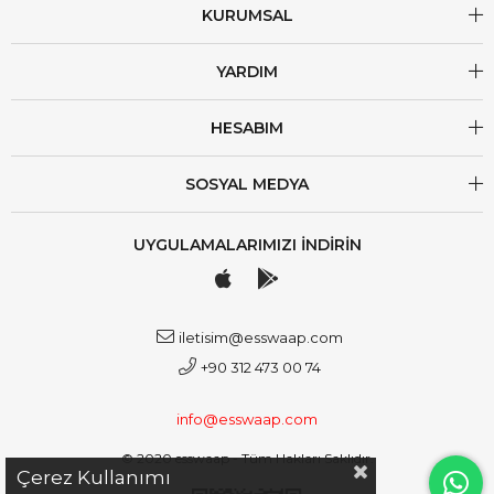
KURUMSAL
YARDIM
HESABIM
SOSYAL MEDYA
UYGULAMALARIMIZI İNDİRİN
iletisim@esswaap.com
+90 312 473 00 74
info@esswaap.com
© 2020 esswaap - Tüm Hakları Saklıdır.
Çerez Kullanımı