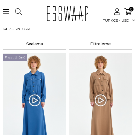
0
TÜRKÇE - USD
2417722
Sıralama
Filtreleme
Fırsat Ürünü