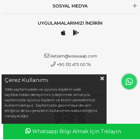
SOSYAL MEDYA
UYGULAMALARIMIZI İNDİRİN
iletisim@esswaap.com
+90 312 473 00 74
Çerez Kullanımı
info@esswaap.com
Web sayfamızdaki ve üçüncü kişilerin web
sayfalarındaki deneyimini iyileştirmek amacıyla
© 2020 esswaap - Tüm Hakları Saklıdır.
sayfamızda üçüncü kişilerin ve bizim çerezlerimizi
kullanmaktayız. Sayfamızda gezinmeye devam
ettiğiniz de bu çerezlerin kullanımını kabul ettiğiniz
varsayacağız.
Whatsapp Bilgi Almak İçin Tıklayın
Anasayfa
Favorilerim
Sepetim
Üye Girişi