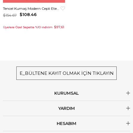
Tencel Kumaş Modern Cepli Etekli Takım Haki
$108.46
$154.67
$97,61
Üyelere Özel Sepette %10 indirim
E_BÜLTENE KAYIT OLMAK İÇİN TIKLAYIN
KURUMSAL
YARDIM
HESABIM