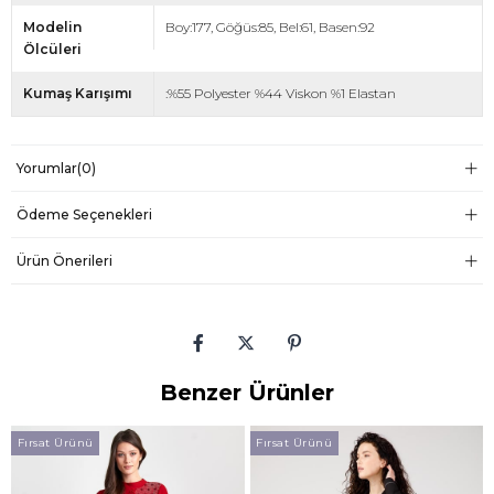
Modelin
Boy:177, Göğüs:85, Bel:61, Basen:92
Ölcüleri
Kumaş Karışımı
:%55 Polyester %44 Viskon %1 Elastan
Yorumlar
(0)
Ödeme Seçenekleri
Ürün Önerileri
Benzer Ürünler
Fırsat Ürünü
Fırsat Ürünü