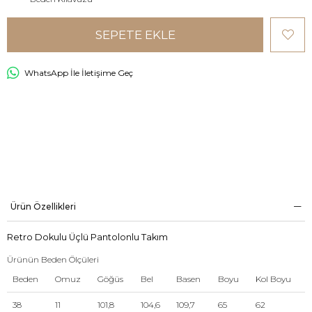
WhatsApp İle İletişime Geç
Ürün Özellikleri
Retro Dokulu Üçlü Pantolonlu Takım
Ürünün Beden Ölçüleri
Beden
Omuz
Göğüs
Bel
Basen
Boyu
Kol Boyu
38
11
101,8
104,6
109,7
65
62