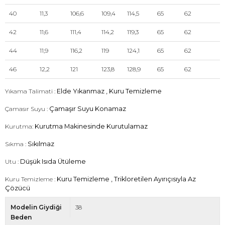
40
11,3
106,6
109,4
114,5
65
62
42
11,6
111,4
114,2
119,3
65
62
44
11,9
116,2
119
124,1
65
62
46
12,2
121
123,8
128,9
65
62
Yıkama Talimati :
Elde Yıkanmaz , Kuru Temizleme
Çamasır Suyu :
Çamaşır Suyu Konamaz
Kurutma:
Kurutma Makinesinde Kurutulamaz
Sıkma :
Sıkılmaz
Utu :
Düşük Isıda Ütüleme
Kuru Temizleme :
Kuru Temizleme , Trikloretilen Ayırıçısıyla Az
Çözücü
Modelin Giydiği
38
Beden