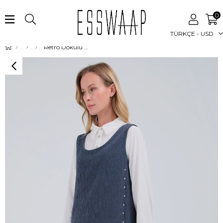
0
TÜRKÇE - USD
Retro Dokulu Üçlü Pantolonlu Takım İndigo