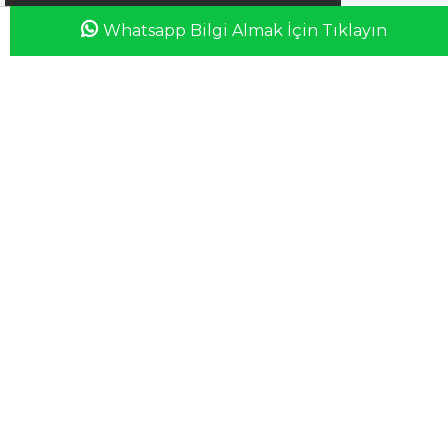
Whatsapp Bilgi Almak İçin Tıklayın
Anasayfa
Favorilerim
Sepetim
Üye Girişi
iletisim@esswaap.com
+90 312 473 00 74
info@esswaap.com
© 2020 esswaap - Tüm Hakları Saklıdır.