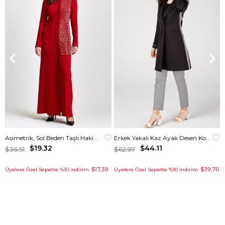
Asimetrik, Sol Beden Taşlı Hakim Yakalı Elbise Kırmızı
Erkek Yakalı Kaz Ayak Desen Kombinli Pantolon Ceket Takım Siyah
$19.32
$44.11
$36.51
$62.97
$17,39
$39,70
Üyelere Özel Sepette %10 indirim
Üyelere Özel Sepette %10 indirim