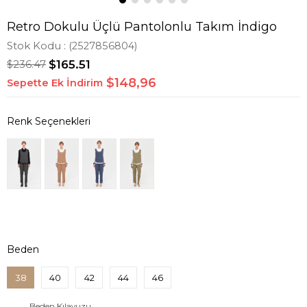
Retro Dokulu Üçlü Pantolonlu Takım İndigo
Stok Kodu
(2527856804)
$236.47
$165.51
$148,96
Sepette Ek İndirim
Beden
38
40
42
44
46
Beden Kılavuzu