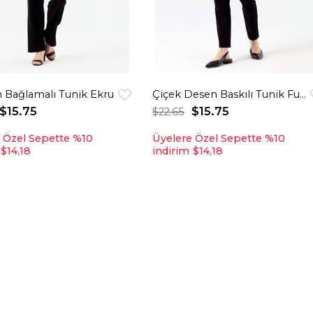
 Bağlamalı Tunik Ekru
Çiçek Desen Baskılı Tunik Fuşya
$15.75
$15.75
$22.65
 Özel Sepette %10
Üyelere Özel Sepette %10
$14,18
indirim
$14,18