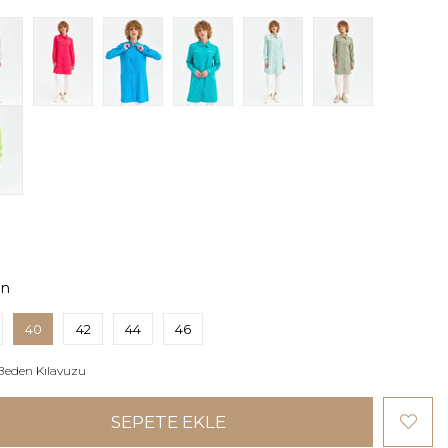
en
40
42
44
46
Beden Kılavuzu