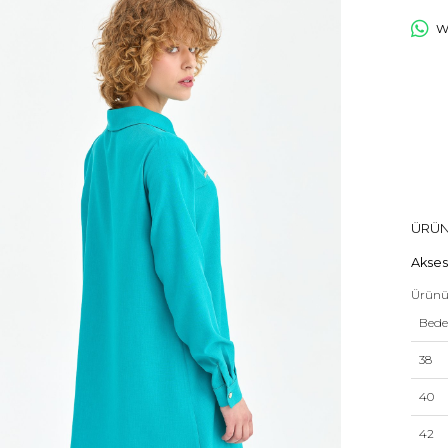
Wh
ÜRÜN
Akses
Ürünü
Bed
38
40
42