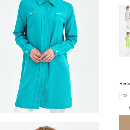
Bed
38