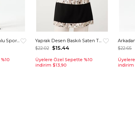
Ekose Garnili Kapişonlu Spor Tunik Krem
Yaprak Desen Baskılı Saten Tunik Bej
Arkadan
$15.44
$22.02
$22.65
e %10
Üyelere Özel Sepette %10
Üyelere
indirim
$13,90
indirim