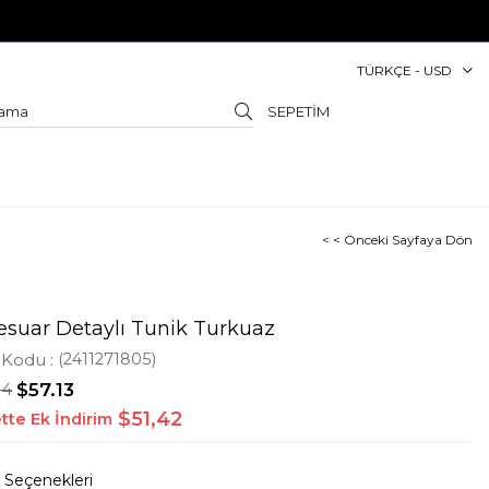
TÜRKÇE - USD
SEPETIM
< < Önceki Sayfaya Dön
esuar Detaylı Tunik Turkuaz
 Kodu
(2411271805)
04
$57.13
$51,42
tte Ek İndirim