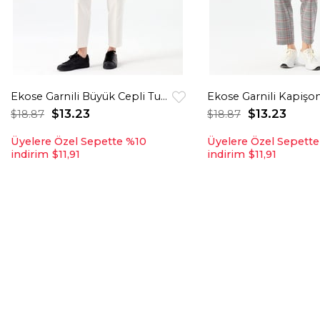
Ekose Garnili Büyük Cepli Tunik Ekru
$13.23
$13.23
$18.87
$18.87
Üyelere Özel Sepette %10
Üyelere Özel Sepett
indirim
$11,91
indirim
$11,91