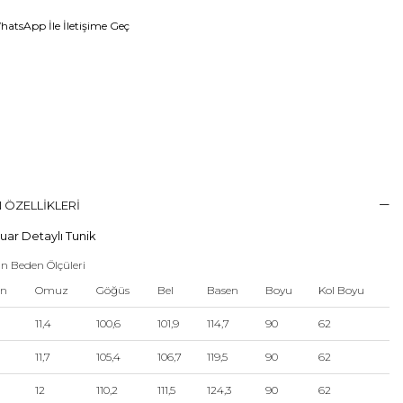
atsApp İle İletişime Geç
 ÖZELLIKLERI
uar Detaylı Tunik
n Beden Ölçüleri
en
Omuz
Göğüs
Bel
Basen
Boyu
Kol Boyu
11,4
100,6
101,9
114,7
90
62
11,7
105,4
106,7
119,5
90
62
12
110,2
111,5
124,3
90
62