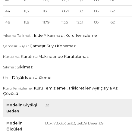
44
11,3
113,1
108,7
118,3
88
62
46
11,6
117,9
113,5
123,1
88
62
Yıkama Talimati :
Elde Yıkanmaz , Kuru Temizleme
Çamasır Suyu :
Çamaşır Suyu Konamaz
Kurutma:
Kurutma Makinesinde Kurutulamaz
Sıkma :
Sıkılmaz
Utu :
Düşük Isıda Ütüleme
Kuru Temizleme :
Kuru Temizleme , Trikloretilen Ayırıçısıyla Az
Çözücü
Modelin Giydiği
38
Beden
Modelin
Boy:178, Göğüs:83, Bel:59, Basen:89
Ölcüleri