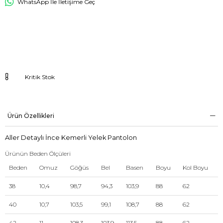
WhatsApp İle İletişime Geç
Kritik Stok
Ürün Özellikleri
Aller Detaylı İnce Kemerli Yelek Pantolon
Ürünün Beden Ölçüleri
Beden
Omuz
Göğüs
Bel
Basen
Boyu
Kol Boyu
38
10,4
98,7
94,3
103,9
88
62
40
10,7
103,5
99,1
108,7
88
62
42
11
108,3
103,9
113,5
88
62