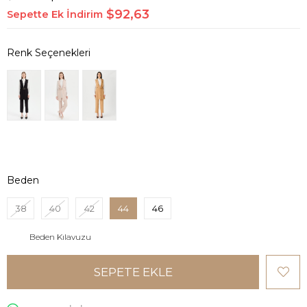
$92,63
Sepette Ek İndirim
Beden
38
40
42
44
46
Beden Kılavuzu