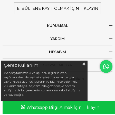
E_BÜLTENE KAYIT OLMAK İÇİN TIKLAYIN
KURUMSAL
YARDIM
HESABIM
SOSYAL MEDYA
Çerez Kullanımı
Web sayfamızdaki ve üçüncü kişilerin web
sayfalarındaki deneyimini iyileştirmek amacıyla
UYGULAMALARIMIZI İNDİRİN
sayfamızda üçüncü kişilerin ve bizim çerezlerimizi
kullanmaktayız. Sayfamızda gezinmeye devam
ettiğiniz de bu çerezlerin kullanımını kabul ettiğiniz
varsayacağız.
Whatsapp Bilgi Almak İçin Tıklayın
Anasayfa
Favorilerim
Sepetim
Üye Girişi