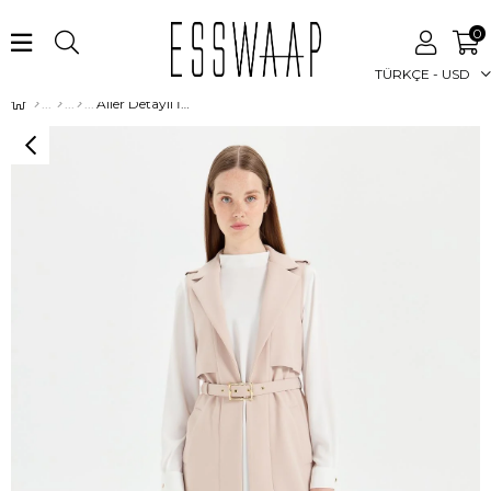
0
TÜRKÇE - USD
Aller Detaylı İnce Kemerli Yelek Pantolon Takım Taş