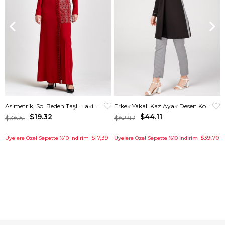
Asimetrik, Sol Beden Taşlı Hakim Yakalı Elbise Kırmızı
Erkek Yakalı Kaz Ayak Desen Kombinli Pantolon Ceket Takım Siyah
$19.32
$44.11
$36.51
$62.97
$17,39
$39,70
Üyelere Özel Sepette %10 indirim
Üyelere Özel Sepette %10 indirim