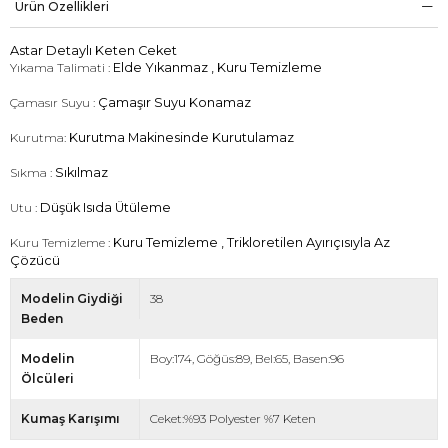
Ürün Özellikleri
Astar Detaylı Keten Ceket
Yıkama Talimati :
Elde Yıkanmaz , Kuru Temizleme
Çamasır Suyu :
Çamaşır Suyu Konamaz
Kurutma:
Kurutma Makinesinde Kurutulamaz
Sıkma :
Sıkılmaz
Utu :
Düşük Isıda Ütüleme
Kuru Temizleme :
Kuru Temizleme , Trikloretilen Ayırıçısıyla Az
Çözücü
Modelin Giydiği
38
Beden
Modelin
Boy:174, Göğüs:89, Bel:65, Basen:96
Ölcüleri
Kumaş Karışımı
Ceket:%93 Polyester %7 Keten