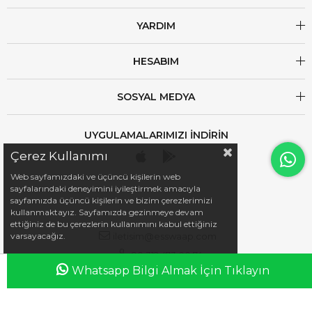
YARDIM
HESABIM
SOSYAL MEDYA
UYGULAMALARIMIZI İNDİRİN
Çerez Kullanımı
Web sayfamızdaki ve üçüncü kişilerin web
sayfalarındaki deneyimini iyileştirmek amacıyla
sayfamızda üçüncü kişilerin ve bizim çerezlerimizi
kullanmaktayız. Sayfamızda gezinmeye devam
ettiğiniz de bu çerezlerin kullanımını kabul ettiğiniz
iletisim@esswaap.com
varsayacağız.
+90 312 473 00 74
Whatsapp Bilgi Almak İçin Tıklayın
Anasayfa
Favorilerim
Sepetim
Üye Girişi