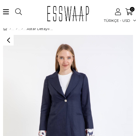
0
TÜRKÇE - USD
Astar Detaylı Keten Ceket Laci