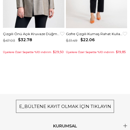
Çizgili Önü Açık Kruvaze Düğmeli Ceket
Gofre Çizgili Kumaş Rahat Kullanımlı Kurtarıcı Ceket Gri
$32.78
$22.06
$47.03
$31.49
$29,50
$19,85
Üyelere Özel Sepette %10 indirim
Üyelere Özel Sepette %10 indirim
E_BÜLTENE KAYIT OLMAK İÇİN TIKLAYIN
KURUMSAL