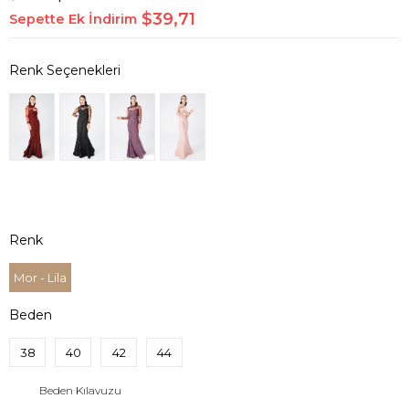
$39,71
Sepette Ek İndirim
Renk
Mor - Lila
Beden
38
40
42
44
Beden Kılavuzu