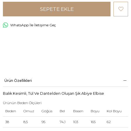
WhatsApp İle İletişime Geç
Ürün Özellikleri
Balık Kesimli, Tül Ve Dantelden Oluşan Şık Abiye Elbise
Ürünün Beden Ölçüleri
Beden
Omuz
Göğüs
Bel
Basen
Boyu
Kol Boyu
38
8,5
95
74,1
103
165
62