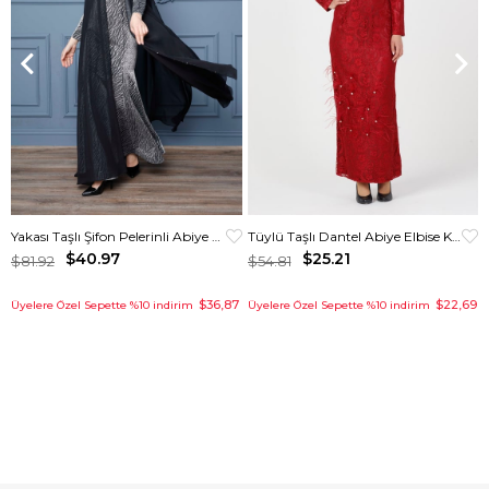
Yakası Taşlı Şifon Pelerinli Abiye Elbise Gümüş
Tüylü Taşlı Dantel Abiye Elbise Kırmızı
$40.97
$25.21
$81.92
$54.81
$36,87
$22,69
Üyelere Özel Sepette %10 indirim
Üyelere Özel Sepette %10 indirim