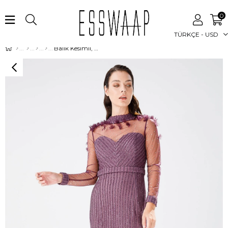
0
TÜRKÇE - USD
Balık Kesimli, Tül Ve Dantelden Oluşan Şık Abiye Elbise Lila