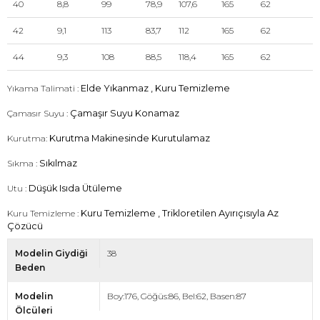
40
8,8
99
78,9
107,6
165
62
42
9,1
113
83,7
112
165
62
44
9,3
108
88,5
118,4
165
62
Yıkama Talimati :
Elde Yıkanmaz , Kuru Temizleme
Çamasır Suyu :
Çamaşır Suyu Konamaz
Kurutma:
Kurutma Makinesinde Kurutulamaz
Sıkma :
Sıkılmaz
Utu :
Düşük Isıda Ütüleme
Kuru Temizleme :
Kuru Temizleme , Trikloretilen Ayırıçısıyla Az
Çözücü
Modelin Giydiği
38
Beden
Modelin
Boy:176, Göğüs:86, Bel:62, Basen:87
Ölcüleri