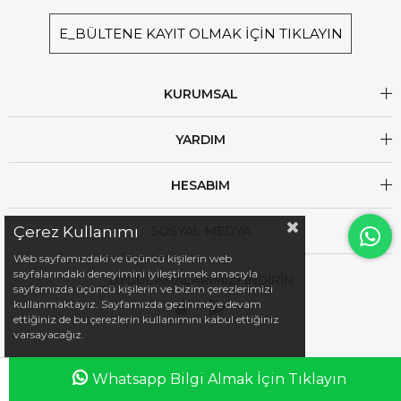
E_BÜLTENE KAYIT OLMAK İÇİN TIKLAYIN
KURUMSAL
YARDIM
HESABIM
Çerez Kullanımı
SOSYAL MEDYA
Web sayfamızdaki ve üçüncü kişilerin web
sayfalarındaki deneyimini iyileştirmek amacıyla
UYGULAMALARIMIZI İNDİRİN
sayfamızda üçüncü kişilerin ve bizim çerezlerimizi
kullanmaktayız. Sayfamızda gezinmeye devam
ettiğiniz de bu çerezlerin kullanımını kabul ettiğiniz
varsayacağız.
Whatsapp Bilgi Almak İçin Tıklayın
Anasayfa
Favorilerim
Sepetim
Üye Girişi