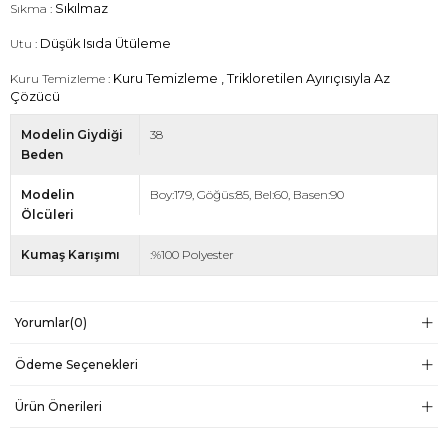
Sıkma :
Sıkılmaz
Utu :
Düşük Isıda Ütüleme
Kuru Temizleme :
Kuru Temizleme , Trikloretilen Ayırıçısıyla Az
Çözücü
Modelin Giydiği
38
Beden
Modelin
Boy:179, Göğüs:85, Bel:60, Basen:90
Ölcüleri
Kumaş Karışımı
:%100 Polyester
Yorumlar
(0)
Ödeme Seçenekleri
Ürün Önerileri