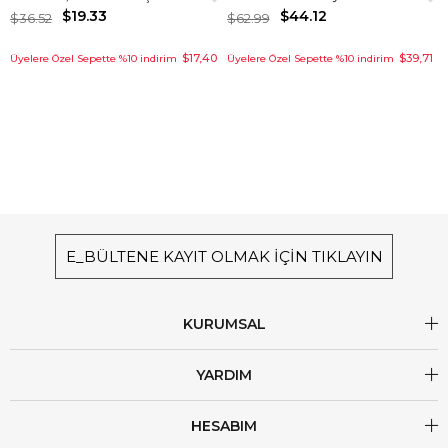
$19.33
$44.12
$36.52
$62.99
$17,40
$39,71
Üyelere Özel Sepette %10 indirim
Üyelere Özel Sepette %10 indirim
E_BÜLTENE KAYIT OLMAK İÇİN TIKLAYIN
KURUMSAL
YARDIM
HESABIM