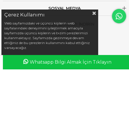
SOSYAL MEDYA
Çerez Kullanımı
Web sayfamızdaki ve üçüncü kişilerin web
UYGULAMALARIMIZI İNDİRİN
sayfalarındaki deneyimini iyileştirmek amacıyla
sayfamızda üçüncü kişilerin ve bizim çerezlerimizi
kullanmaktayız. Sayfamızda gezinmeye devam
ettiğiniz de bu çerezlerin kullanımını kabul ettiğiniz
varsayacağız.
Whatsapp Bilgi Almak İçin Tıklayın
Anasayfa
Favorilerim
Sepetim
Üye Girişi
iletisim@esswaap.com
+90 312 473 00 74
info@esswaap.com
© 2020 esswaap - Tüm Hakları Saklıdır.