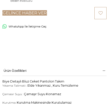
Beden Kılavuzu
GELINCE HABER VER
WhatsApp İle İletişime Geç
Ürün Özellikleri
Biye Detaylı Bluz Ceket Pantolon Takım
Yıkama Talimati :
Elde Yıkanmaz , Kuru Temizleme
Çamasır Suyu :
Çamaşır Suyu Konamaz
Kurutma:
Kurutma Makinesinde Kurutulamaz