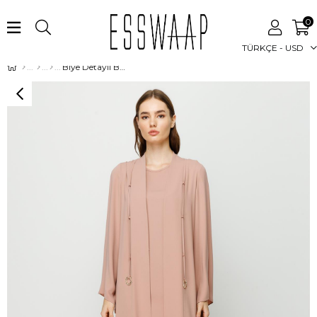
0
TÜRKÇE - USD
Biye Detaylı Bluz Ceket Pantolon Takım Pudra