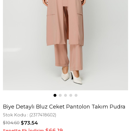
Biye Detaylı Bluz Ceket Pantolon Takım Pudra
Stok Kodu
(2317418602)
$104.60
$73.54
$66,19
Sepette Ek İndirim