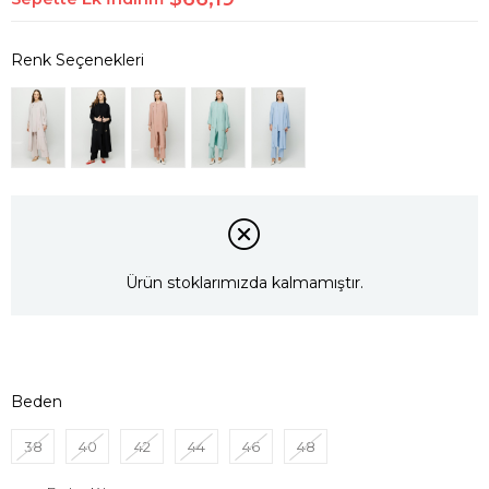
Ürün stoklarımızda kalmamıştır.
Beden
38
40
42
44
46
48