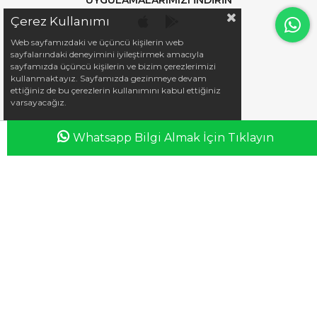
Çerez Kullanımı
Web sayfamızdaki ve üçüncü kişilerin web
sayfalarındaki deneyimini iyileştirmek amacıyla
sayfamızda üçüncü kişilerin ve bizim çerezlerimizi
kullanmaktayız. Sayfamızda gezinmeye devam
ettiğiniz de bu çerezlerin kullanımını kabul ettiğiniz
varsayacağız.
Whatsapp Bilgi Almak İçin Tıklayın
Anasayfa
Favorilerim
Sepetim
Üye Girişi
iletisim@esswaap.com
+90 312 473 00 74
info@esswaap.com
© 2020 esswaap - Tüm Hakları Saklıdır.