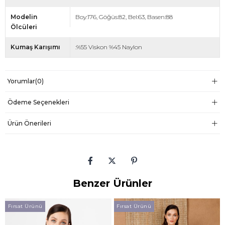
Modelin
Boy:176, Göğüs:82, Bel:63, Basen:88
Ölcüleri
Kumaş Karışımı
:%55 Viskon %45 Naylon
Yorumlar
(0)
Ödeme Seçenekleri
Ürün Önerileri
Benzer Ürünler
Fırsat Ürünü
Fırsat Ürünü