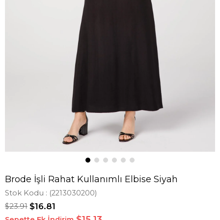
Brode İşli Rahat Kullanımlı Elbise Siyah
Stok Kodu
(2213030200)
$23.91
$16.81
$15,13
Sepette Ek İndirim