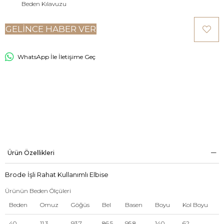
Beden Kılavuzu
GELINCE HABER VER
WhatsApp İle İletişime Geç
Ürün Özellikleri
Brode İşli Rahat Kullanımlı Elbise
Ürünün Beden Ölçüleri
Beden
Omuz
Göğüs
Bel
Basen
Boyu
Kol Boyu
40
11,3
93,7
86,5
95,8
140
62