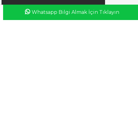
Whatsapp Bilgi Almak İçin Tıklayın
Anasayfa
Favorilerim
Sepetim
Üye Girişi
iletisim@esswaap.com
+90 312 473 00 74
info@esswaap.com
© 2020 esswaap - Tüm Hakları Saklıdır.