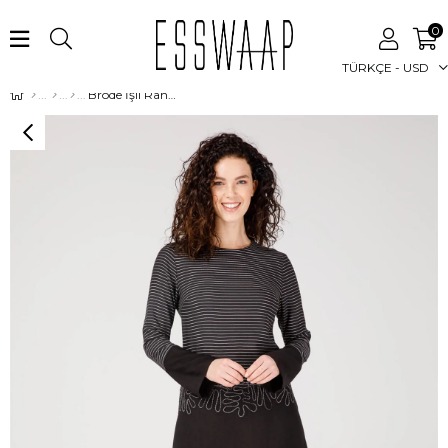
0
TÜRKÇE - USD
Brode İşli Rahat Kullanımlı Elbise Siyah