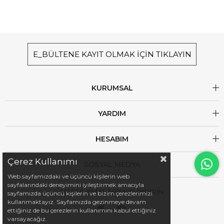
E_BÜLTENE KAYIT OLMAK İÇİN TIKLAYIN
KURUMSAL
YARDIM
HESABIM
Çerez Kullanımı
SOSYAL MEDYA
Web sayfamızdaki ve üçüncü kişilerin web
sayfalarındaki deneyimini iyileştirmek amacıyla
UYGULAMALARIMIZI İNDİRİN
sayfamızda üçüncü kişilerin ve bizim çerezlerimizi
kullanmaktayız. Sayfamızda gezinmeye devam
ettiğiniz de bu çerezlerin kullanımını kabul ettiğiniz
varsayacağız.