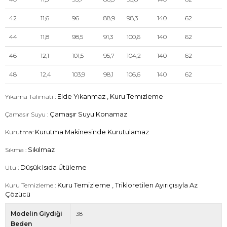
42
11,6
96
88,9
98,3
140
62
44
11,8
98,5
91,3
100,6
140
62
46
12,1
101,5
95,7
104,2
140
62
48
12,4
103,9
98,1
106,6
140
62
Yıkama Talimati :
Elde Yıkanmaz , Kuru Temizleme
Çamasır Suyu :
Çamaşır Suyu Konamaz
Kurutma:
Kurutma Makinesinde Kurutulamaz
Sıkma :
Sıkılmaz
Utu :
Düşük Isıda Ütüleme
Kuru Temizleme :
Kuru Temizleme , Trikloretilen Ayırıçısıyla Az
Çözücü
Modelin Giydiği
38
Beden