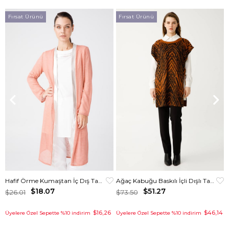
Fırsat Ürünü
Fırsat Ürünü
Hafif Örme Kumaştan İç Dış Takım Karides
Ağaç Kabuğu Baskılı İçli Dışlı Takım Taba
$18.07
$51.27
$26.01
$73.50
$16,26
$46,14
Üyelere Özel Sepette %10 indirim
Üyelere Özel Sepette %10 indirim