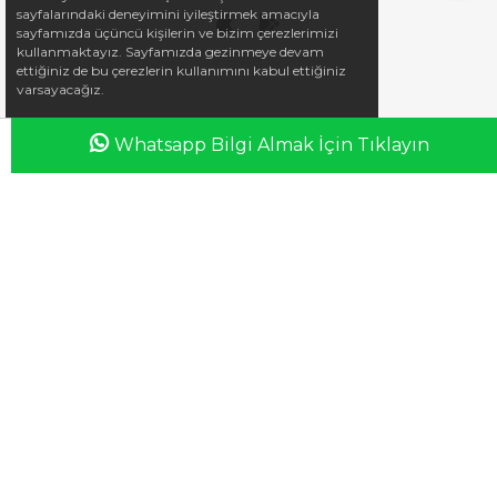
sayfalarındaki deneyimini iyileştirmek amacıyla
sayfamızda üçüncü kişilerin ve bizim çerezlerimizi
kullanmaktayız. Sayfamızda gezinmeye devam
ettiğiniz de bu çerezlerin kullanımını kabul ettiğiniz
varsayacağız.
Whatsapp Bilgi Almak İçin Tıklayın
Anasayfa
Favorilerim
Sepetim
Üye Girişi
iletisim@esswaap.com
+90 312 473 00 74
info@esswaap.com
© 2020 esswaap - Tüm Hakları Saklıdır.