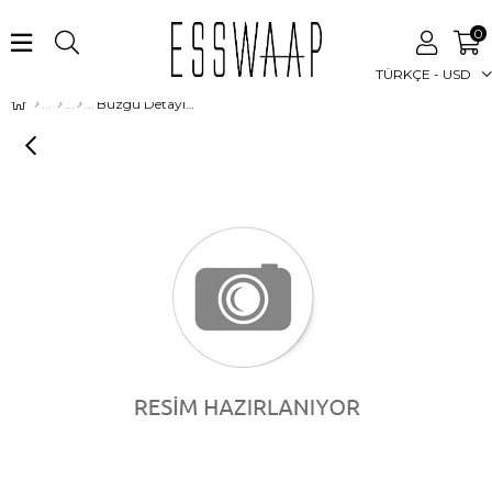
0
TÜRKÇE - USD
Büzgü Detaylı Keten Tencel İç Dış Takım Vizon