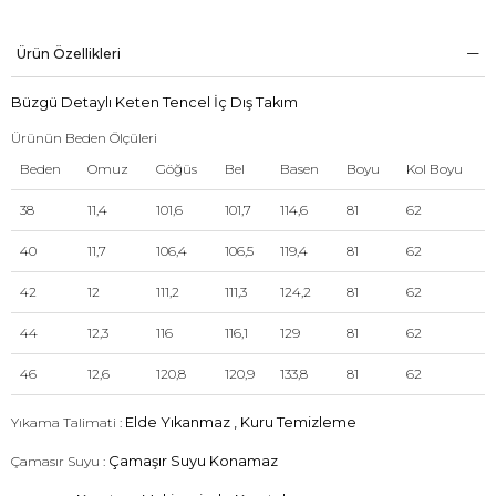
Ürün Özellikleri
Büzgü Detaylı Keten Tencel İç Dış Takım
Ürünün Beden Ölçüleri
Beden
Omuz
Göğüs
Bel
Basen
Boyu
Kol Boyu
38
11,4
101,6
101,7
114,6
81
62
40
11,7
106,4
106,5
119,4
81
62
42
12
111,2
111,3
124,2
81
62
44
12,3
116
116,1
129
81
62
46
12,6
120,8
120,9
133,8
81
62
Yıkama Talimati :
Elde Yıkanmaz , Kuru Temizleme
Çamasır Suyu :
Çamaşır Suyu Konamaz