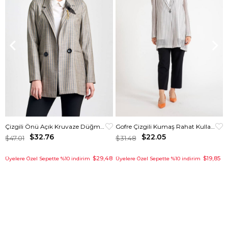
Çizgili Önü Açık Kruvaze Düğmeli Ceket
Gofre Çizgili Kumaş Rahat Kullanımlı Kurtarıcı Ceket Gri
$32.76
$22.05
$47.01
$31.48
$29,48
$19,85
Üyelere Özel Sepette %10 indirim
Üyelere Özel Sepette %10 indirim