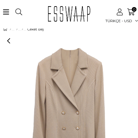
0
TÜRKÇE - USD
Ceket Bej