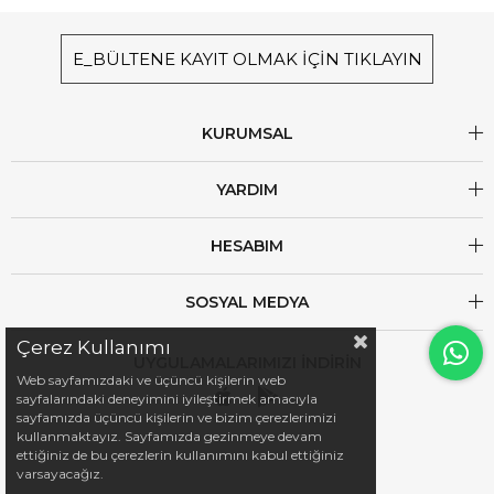
E_BÜLTENE KAYIT OLMAK İÇİN TIKLAYIN
KURUMSAL
YARDIM
HESABIM
SOSYAL MEDYA
Çerez Kullanımı
UYGULAMALARIMIZI İNDİRİN
Web sayfamızdaki ve üçüncü kişilerin web
sayfalarındaki deneyimini iyileştirmek amacıyla
sayfamızda üçüncü kişilerin ve bizim çerezlerimizi
kullanmaktayız. Sayfamızda gezinmeye devam
ettiğiniz de bu çerezlerin kullanımını kabul ettiğiniz
varsayacağız.