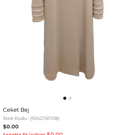
Ceket Bej
Stok Kodu
(92421161108)
$0.00
$0,00
Sepette Ek İndirim