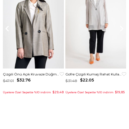
Çizgili Önü Açık Kruvaze Düğmeli Ceket
Gofre Çizgili Kumaş Rahat Kullanımlı Kurtarıcı Ceket Gri
$32.76
$22.05
$47.01
$31.48
$29,48
$19,85
Üyelere Özel Sepette %10 indirim
Üyelere Özel Sepette %10 indirim