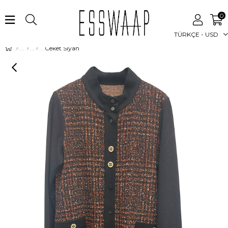
0
TÜRKÇE - USD
Ceket Siyah