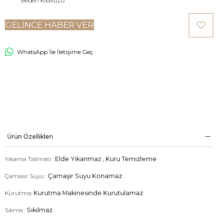
Beden Kılavuzu
GELINCE HABER VER
WhatsApp İle İletişime Geç
Ürün Özellikleri
Yıkama Talimati :
Elde Yıkanmaz , Kuru Temizleme
Çamasır Suyu :
Çamaşır Suyu Konamaz
Kurutma:
Kurutma Makinesinde Kurutulamaz
Sıkma :
Sıkılmaz