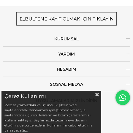
E_BÜLTENE KAYIT OLMAK İÇİN TIKLAYIN
KURUMSAL
YARDIM
HESABIM
SOSYAL MEDYA
Çerez Kullanımı
UYGULAMALARIMIZI İNDİRİN
Web sayfamızdaki ve üçüncü kişilerin web
sayfalarındaki deneyimini iyileştirmek amacıyla
sayfamızda üçüncü kişilerin ve bizim çerezlerimizi
kullanmaktayız. Sayfamızda gezinmeye devam
ettiğiniz de bu çerezlerin kullanımını kabul ettiğiniz
varsayacağız.