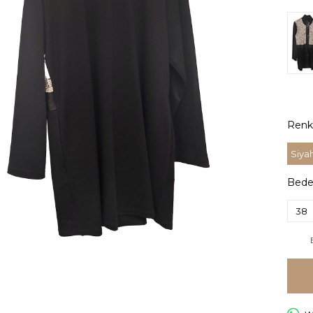
Renk
Siya
Bed
38