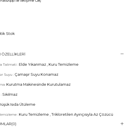
atsApp İle İletişime Geç
itik Stok
 ÖZELLIKLERI
 Talimati :
Elde Yıkanmaz , Kuru Temizleme
ır Suyu :
Çamaşır Suyu Konamaz
ma:
Kurutma Makinesinde Kurutulamaz
 :
Sıkılmaz
üşük Isıda Ütüleme
Temizleme :
Kuru Temizleme , Trikloretilen Ayırıçısıyla Az Çözücü
UMLAR
(0)