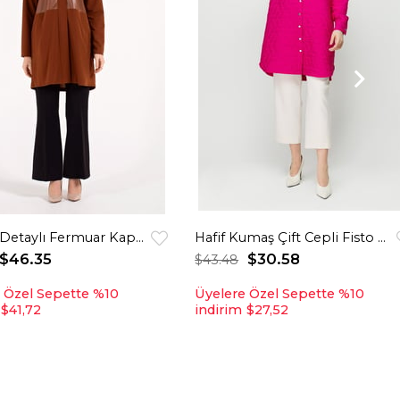
Çakma Detaylı Fermuar Kapamalı Kapişonlu Giy Çık Tunik Taba
Hafif Kumaş Çift Cepli Fisto Detaylı Giy Çık Ceket Fuşya
$46.35
$30.58
$43.48
 Özel Sepette %10
Üyelere Özel Sepette %10
$41,72
indirim
$27,52