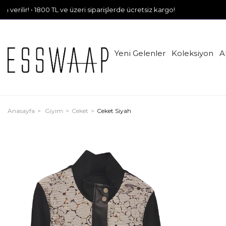
 • 1800 TL ve üzeri siparişlerde ücretsiz kargo!
Yeni Gelenler
Koleksiyon
A
Anasayfa
Giyim
Ceket
Ceket Siyah