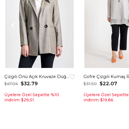
Çizgili Önü Açık Kruvaze Düğmeli Ceket
$32.79
$22.07
$47.04
$31.50
Üyelere Özel Sepette %10
Üyelere Özel Sepett
indirim
$29,51
indirim
$19,86