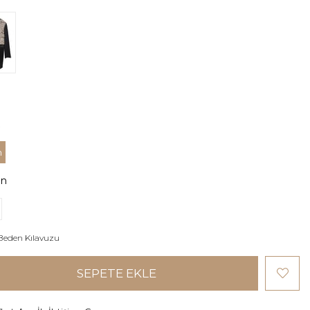
h
en
Beden Kılavuzu