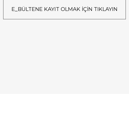
E_BÜLTENE KAYIT OLMAK İÇİN TIKLAYIN
IM
HESABIM
S
m
Hesap Bilgilerim