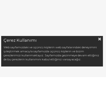
Çerez Kullanımı
Web sayfamızdaki ve üçüncü kişilerin web sayfalarındaki deneyimini
iyileştirmek amacıyla sayfamızda üçüncü kişilerin ve bizim
çerezlerimizi kullanmaktayız. Sayfamızda gezinmeye devam ettiğiniz
de bu çerezlerin kullanımını kabul ettiğiniz varsayacağız.
KURUMSAL
YARD
Hakkımızda
İletişi