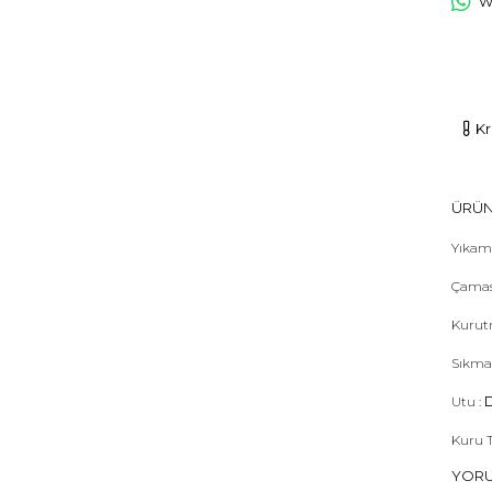
Wh
Kr
ÜRÜN
Yıkama
Çamas
Kurut
Sıkma
Utu :
D
Kuru 
YOR