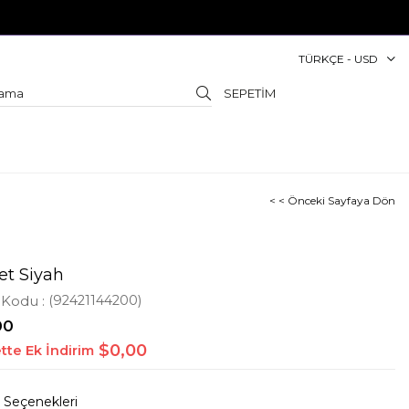
TÜRKÇE - USD
SEPETIM
< < Önceki Sayfaya Dön
et Siyah
 Kodu
(92421144200)
00
$0,00
tte Ek İndirim