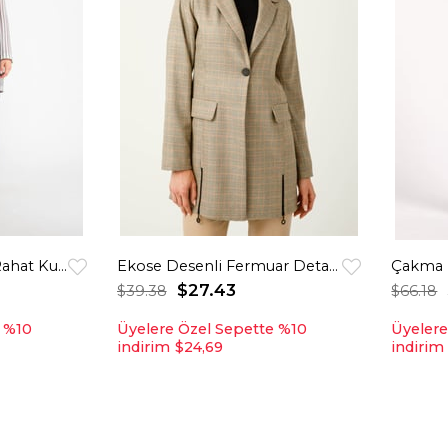
Gofre Çizgili Kumaş Rahat Kullanımlı Kurtarıcı Ceket Gri
Ekose Desenli Fermuar Detaylı Blazer Ceket Bej
$27.43
$39.38
$66.18
e %10
Üyelere Özel Sepette %10
Üyelere
indirim
$24,69
indirim