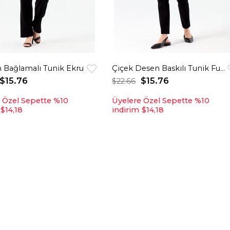
 Bağlamalı Tunik Ekru
Çiçek Desen Baskılı Tunik Fuşya
$15.76
$15.76
$22.66
 Özel Sepette %10
Üyelere Özel Sepette %10
$14,18
indirim
$14,18