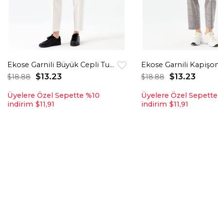
Ekose Garnili Büyük Cepli Tunik Ekru
$13.23
$13.23
$18.88
$18.88
Üyelere Özel Sepette %10
Üyelere Özel Sepett
indirim
$11,91
indirim
$11,91