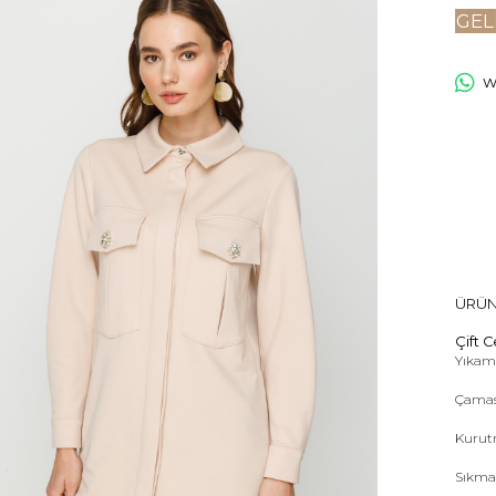
GEL
Wh
ÜRÜN
Çift C
Yıkama
Çamas
Kurut
Sıkma