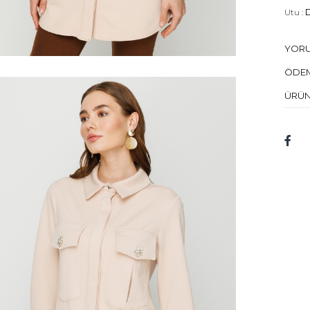
Utu :
D
Kuru 
YOR
Mod
ÖDEM
Bed
ÜRÜN
Mod