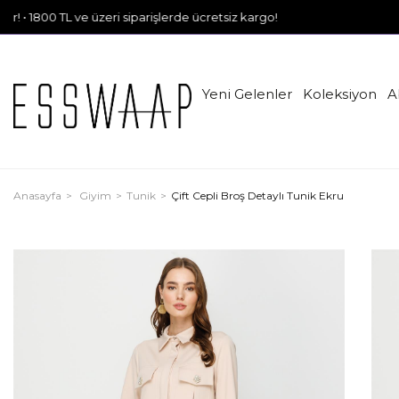
TL ve üzeri siparişlerde ücretsiz kargo!
Yeni Gelenler
Koleksiyon
A
Anasayfa
Giyim
Tunik
Çift Cepli Broş Detaylı Tunik Ekru