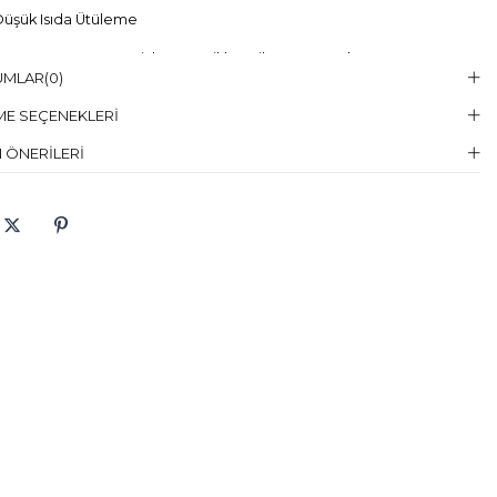
üşük Isıda Ütüleme
Temizleme :
Kuru Temizleme , Trikloretilen Ayırıçısıyla Az Çözücü
UMLAR
(0)
elin Giydiği
38
E SEÇENEKLERI
en
 ÖNERILERI
elin Ölcüleri
Boy:179, Göğüs:85, Bel:60, Basen:90