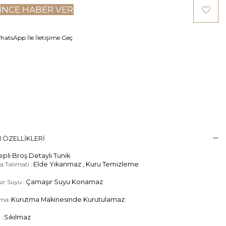
INCE HABER VER
atsApp İle İletişime Geç
 ÖZELLIKLERI
epli Broş Detaylı Tunik
 Talimati :
Elde Yıkanmaz , Kuru Temizleme
ır Suyu :
Çamaşır Suyu Konamaz
ma:
Kurutma Makinesinde Kurutulamaz
 :
Sıkılmaz