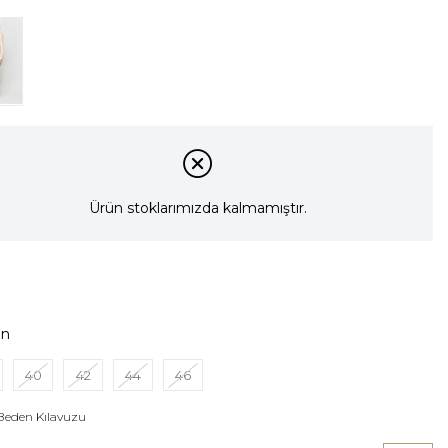
Ürün stoklarımızda kalmamıştır.
en
40
42
44
46
Beden Kılavuzu