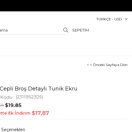
TÜRKÇE - USD
SEPETIM
< < Önceki Sayfaya Dön
 Cepli Broş Detaylı Tunik Ekru
 Kodu
(2311952305)
34
$19.85
$17,87
tte Ek İndirim