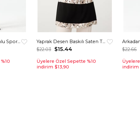
Ekose Garnili Kapişonlu Spor Tunik Krem
Yaprak Desen Baskılı Saten Tunik Bej
Arkadan
$15.44
$22.03
$22.66
e %10
Üyelere Özel Sepette %10
Üyelere
indirim
$13,90
indirim