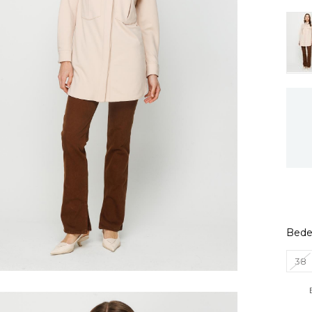
Bed
38