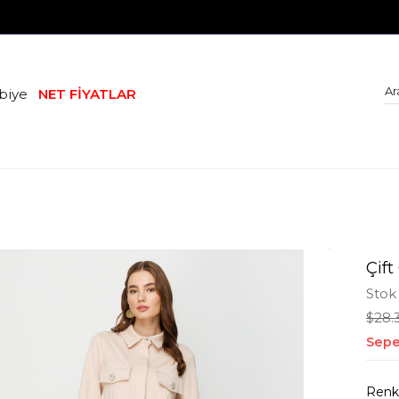
biye
NET FİYATLAR
Çift
Stok
$28.
Sepe