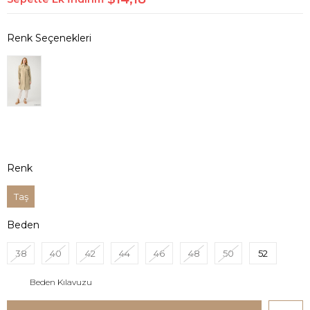
Renk
Taş
Beden
38
40
42
44
46
48
50
52
Beden Kılavuzu