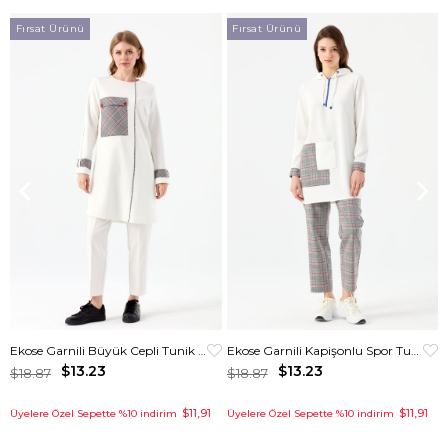
Fırsat Ürünü
Fırsat Ürünü
Ekose Garnili Büyük Cepli Tunik Ekru
Ekose Garnili Kapişonlu Spor Tunik Krem
$13.23
$13.23
$18.87
$18.87
$11,91
$11,91
Üyelere Özel Sepette %10 indirim
Üyelere Özel Sepette %10 indirim