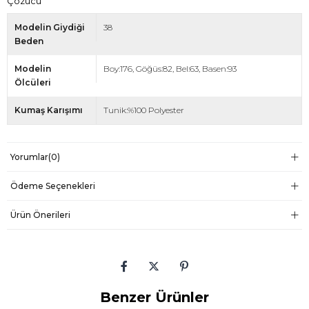
Çözücü
Modelin Giydiği
38
Beden
Modelin
Boy:176, Göğüs:82, Bel:63, Basen:93
Ölcüleri
Kumaş Karışımı
Tunik:%100 Polyester
Yorumlar
(0)
Ödeme Seçenekleri
Ürün Önerileri
Benzer Ürünler