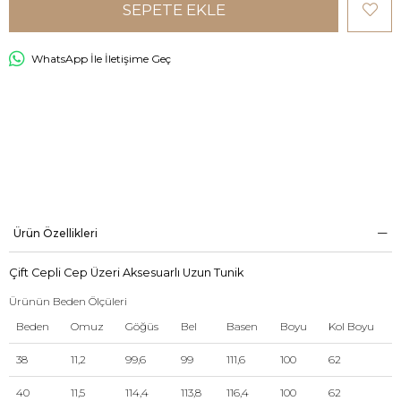
WhatsApp İle İletişime Geç
Ürün Özellikleri
Çift Cepli Cep Üzeri Aksesuarlı Uzun Tunik
Ürünün Beden Ölçüleri
Beden
Omuz
Göğüs
Bel
Basen
Boyu
Kol Boyu
38
11,2
99,6
99
111,6
100
62
40
11,5
114,4
113,8
116,4
100
62