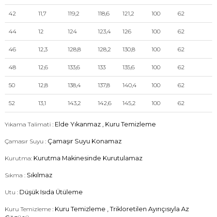
42
11,7
119,2
118,6
121,2
100
62
44
12
124
123,4
126
100
62
46
12,3
128,8
128,2
130,8
100
62
48
12,6
133,6
133
135,6
100
62
50
12,8
138,4
137,8
140,4
100
62
52
13,1
143,2
142,6
145,2
100
62
Yıkama Talimati :
Elde Yıkanmaz , Kuru Temizleme
Çamasır Suyu :
Çamaşır Suyu Konamaz
Kurutma:
Kurutma Makinesinde Kurutulamaz
Sıkma :
Sıkılmaz
Utu :
Düşük Isıda Ütüleme
Kuru Temizleme :
Kuru Temizleme , Trikloretilen Ayırıçısıyla Az