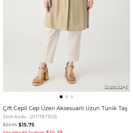
Çift Cepli Cep Üzeri Aksesuarlı Uzun Tunik Taş
Stok Kodu
(2111787303)
$22.65
$15.75
$14,18
Sepette Ek İndirim