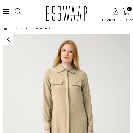
0
TÜRKÇE - USD
Çift Cepli Cep Üzeri Aksesuarlı Uzun Tunik Taş