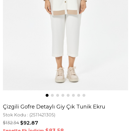
Çizgili Gofre Detaylı Giy Çık Tunik Ekru
Stok Kodu
(2511421305)
$132.34
$92.87
$83,58
Sepette Ek İndirim