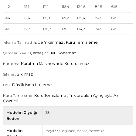
42
12,1
111,1
116,4
124,6
84,5
61,5
44
12,4
115,9
121,2
129,4
84,5
61,5
46
12,7
120,7
126
134,2
84,5
61,5
Yıkama Talimati :
Elde Yıkanmaz , Kuru Temizleme
Çamasır Suyu :
Çamaşır Suyu Konamaz
Kurutma:
Kurutma Makinesinde Kurutulamaz
Sıkma :
Sıkılmaz
Utu :
Düşük Isıda Ütüleme
Kuru Temizleme :
Kuru Temizleme , Trikloretilen Ayırıçısıyla Az
Çözücü
Modelin Giydiği
38
Beden
Modelin
Boy:177, Göğüs:85, Bel:62, Basen:92