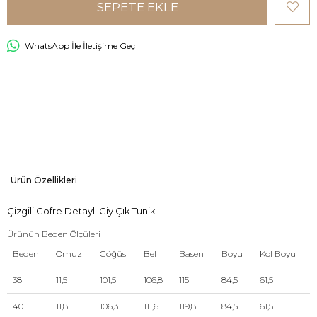
WhatsApp İle İletişime Geç
Ürün Özellikleri
Çizgili Gofre Detaylı Giy Çık Tunik
Ürünün Beden Ölçüleri
Beden
Omuz
Göğüs
Bel
Basen
Boyu
Kol Boyu
38
11,5
101,5
106,8
115
84,5
61,5
40
11,8
106,3
111,6
119,8
84,5
61,5