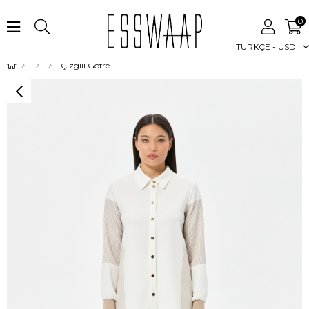
0
TÜRKÇE - USD
Çizgili Gofre Detaylı Giy Çık Tunik Ekru