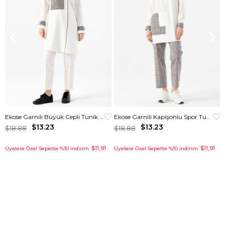
Ekose Garnili Büyük Cepli Tunik Ekru
Ekose Garnili Kapişonlu Spor Tunik Krem
$13.23
$13.23
$18.88
$18.88
$11,91
$11,91
Üyelere Özel Sepette %10 indirim
Üyelere Özel Sepette %10 indirim