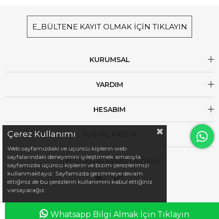
E_BÜLTENE KAYIT OLMAK İÇİN TIKLAYIN
KURUMSAL
YARDIM
HESABIM
Çerez Kullanımı
SOSYAL MEDYA
Web sayfamızdaki ve üçüncü kişilerin web
sayfalarındaki deneyimini iyileştirmek amacıyla
UYGULAMALARIMIZI İNDİRİN
sayfamızda üçüncü kişilerin ve bizim çerezlerimizi
kullanmaktayız. Sayfamızda gezinmeye devam
ettiğiniz de bu çerezlerin kullanımını kabul ettiğiniz
varsayacağız.
Whatsapp Bilgi Almak İçin Tıklayın