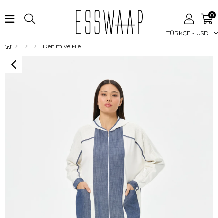
0
TÜRKÇE - USD
Denim ve File Kombinli Rahat Kalıp Giy Çık Ceket Laci