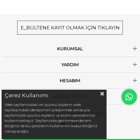
E_BÜLTENE KAYIT OLMAK İÇİN TIKLAYIN
KURUMSAL
YARDIM
HESABIM
Çerez Kullanımı
SOSYAL MEDYA
Web sayfamızdaki ve üçüncü kişilerin web
sayfalarındaki deneyimini iyileştirmek amacıyla
UYGULAMALARIMIZI İNDİRİN
sayfamızda üçüncü kişilerin ve bizim çerezlerimizi
kullanmaktayız. Sayfamızda gezinmeye devam
ettiğiniz de bu çerezlerin kullanımını kabul ettiğiniz
varsayacağız.