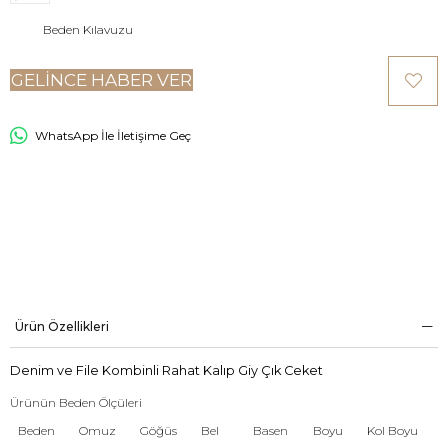
Beden Kılavuzu
GELINCE HABER VER
WhatsApp İle İletişime Geç
Ürün Özellikleri
Denim ve File Kombinli Rahat Kalıp Giy Çık Ceket
Ürünün Beden Ölçüleri
Beden
Omuz
Göğüs
Bel
Basen
Boyu
Kol Boyu