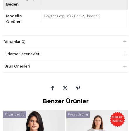
Beden
Modelin
Boy:177, Göğüs:85, Bel:62, Basen:92
Ölcüleri
Yorumlar
(0)
Ödeme Seçenekleri
Ürün Önerileri
Benzer Ürünler
Fırsat Ürünü
Fırsat Ürünü