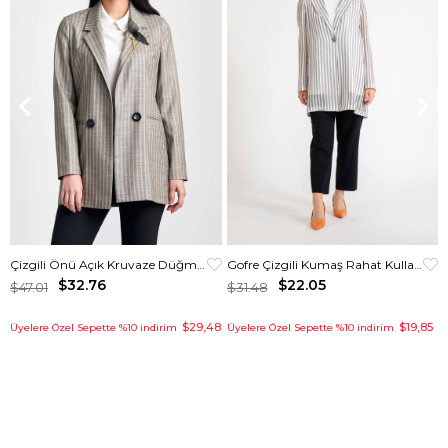
Çizgili Önü Açık Kruvaze Düğmeli Ceket
Gofre Çizgili Kumaş Rahat Kullanımlı Kurtarıcı Ceket Gri
$32.76
$22.05
$47.01
$31.48
$29,48
$19,85
Üyelere Özel Sepette %10 indirim
Üyelere Özel Sepette %10 indirim