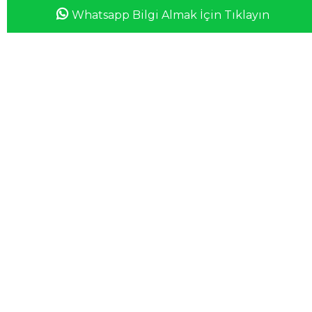
Whatsapp Bilgi Almak İçin Tıklayın
Anasayfa
Favorilerim
Sepetim
Üye Girişi
iletisim@esswaap.com
+90 312 473 00 74
info@esswaap.com
© 2020 esswaap - Tüm Hakları Saklıdır.