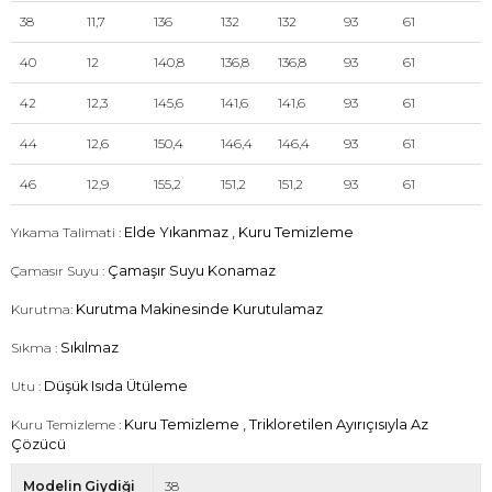
38
11,7
136
132
132
93
61
40
12
140,8
136,8
136,8
93
61
42
12,3
145,6
141,6
141,6
93
61
44
12,6
150,4
146,4
146,4
93
61
46
12,9
155,2
151,2
151,2
93
61
Yıkama Talimati :
Elde Yıkanmaz , Kuru Temizleme
Çamasır Suyu :
Çamaşır Suyu Konamaz
Kurutma:
Kurutma Makinesinde Kurutulamaz
Sıkma :
Sıkılmaz
Utu :
Düşük Isıda Ütüleme
Kuru Temizleme :
Kuru Temizleme , Trikloretilen Ayırıçısıyla Az
Çözücü
Modelin Giydiği
38