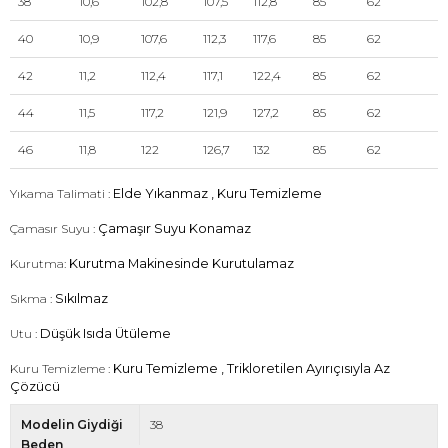
38
10,6
102,8
107,5
112,8
85
62
40
10,9
107,6
112,3
117,6
85
62
42
11,2
112,4
117,1
122,4
85
62
44
11,5
117,2
121,9
127,2
85
62
46
11,8
122
126,7
132
85
62
Yıkama Talimati :
Elde Yıkanmaz , Kuru Temizleme
Çamasır Suyu :
Çamaşır Suyu Konamaz
Kurutma:
Kurutma Makinesinde Kurutulamaz
Sıkma :
Sıkılmaz
Utu :
Düşük Isıda Ütüleme
Kuru Temizleme :
Kuru Temizleme , Trikloretilen Ayırıçısıyla Az
Çözücü
Modelin Giydiği
38
Beden