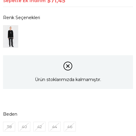
$71,45
Sepette Ek İndirim
Ürün stoklarımızda kalmamıştır.
Beden
38
40
42
44
46