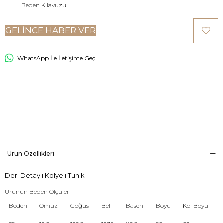
Beden Kılavuzu
GELINCE HABER VER
WhatsApp İle İletişime Geç
Ürün Özellikleri
Deri Detaylı Kolyeli Tunik
Ürünün Beden Ölçüleri
Beden
Omuz
Göğüs
Bel
Basen
Boyu
Kol Boyu