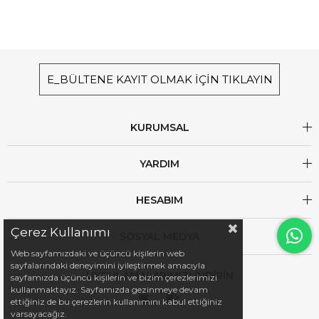
E_BÜLTENE KAYIT OLMAK İÇİN TIKLAYIN
KURUMSAL
YARDIM
HESABIM
Çerez Kullanımı
SOSYAL MEDYA
Web sayfamızdaki ve üçüncü kişilerin web
sayfalarındaki deneyimini iyileştirmek amacıyla
UYGULAMALARIMIZI İNDİRİN
sayfamızda üçüncü kişilerin ve bizim çerezlerimizi
kullanmaktayız. Sayfamızda gezinmeye devam
ettiğiniz de bu çerezlerin kullanımını kabul ettiğiniz
varsayacağız.