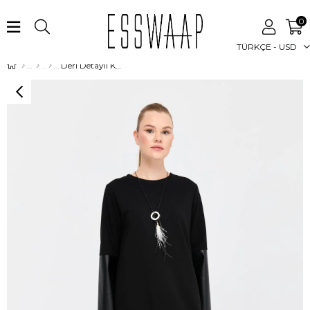
0
TÜRKÇE - USD
Deri Detaylı Kolyeli Tunik Siyah