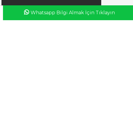
Whatsapp Bilgi Almak İçin Tıklayın
Anasayfa
Favorilerim
Sepetim
Üye Girişi
iletisim@esswaap.com
+90 312 473 00 74
info@esswaap.com
© 2020 esswaap - Tüm Hakları Saklıdır.