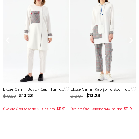
Ekose Garnili Büyük Cepli Tunik Ekru
Ekose Garnili Kapişonlu Spor Tunik Krem
$13.23
$13.23
$18.87
$18.87
$11,91
$11,91
Üyelere Özel Sepette %10 indirim
Üyelere Özel Sepette %10 indirim