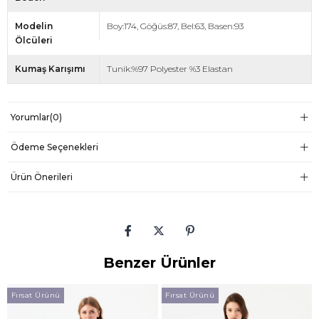
Modelin
Boy:174, Göğüs:87, Bel:63, Basen:93
Ölcüleri
Kumaş Karışımı
Tunik:%97 Polyester %3 Elastan
Yorumlar
(0)
Ödeme Seçenekleri
Ürün Önerileri
Benzer Ürünler
Fırsat Ürünü
Fırsat Ürünü