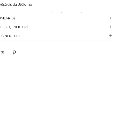
üşük Isıda Ütüleme
Temizleme :
Kuru Temizleme , Trikloretilen Ayırıçısıyla Az Çözücü
UMLAR
(0)
elin Giydiği
38
E SEÇENEKLERI
en
 ÖNERILERI
elin Ölcüleri
Boy:179, Göğüs:87, Bel:59, Basen:91
aş Karışımı
:%100 Polyester