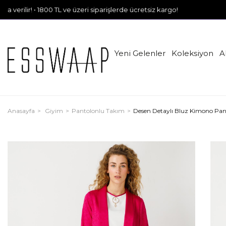
 1800 TL ve üzeri siparişlerde ücretsiz kargo!
Yeni Gelenler
Koleksiyon
A
Anasayfa
Giyim
Pantolonlu Takım
Desen Detaylı Bluz Kimono Pa