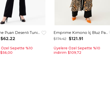
Emprime Puan Desenli Tunik Pantolon Takım Siyah
Emprime Kimono İç Bluz Pantolon Takım Kahve
$62.22
$121.91
$174.42
 Özel Sepette %10
Üyelere Özel Sepette %10
$56,00
indirim
$109,72