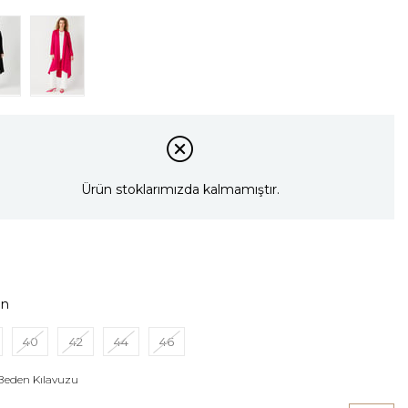
Ürün stoklarımızda kalmamıştır.
en
40
42
44
46
Beden Kılavuzu