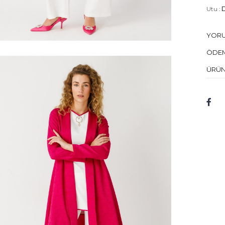
Utu :
D
Kuru 
YOR
Mod
ÖDEM
Bed
ÜRÜN
Mod
Kum