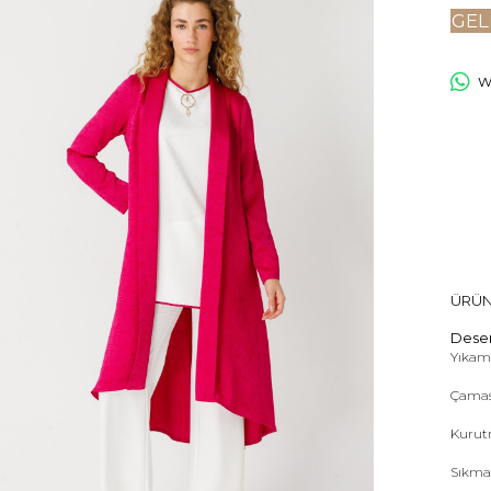
GEL
Wh
ÜRÜN
Desen
Yıkama
Çamas
Kurut
Sıkma