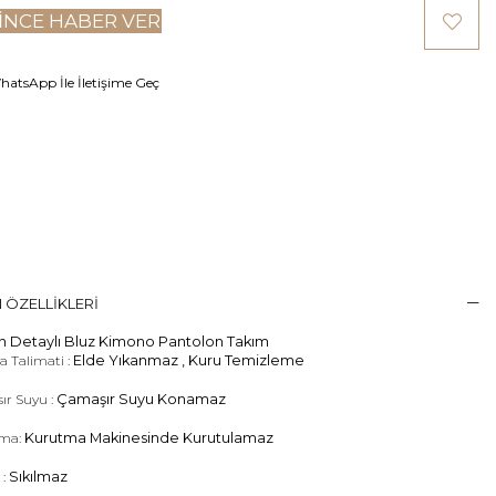
INCE HABER VER
atsApp İle İletişime Geç
 ÖZELLIKLERI
 Detaylı Bluz Kimono Pantolon Takım
 Talimati :
Elde Yıkanmaz , Kuru Temizleme
ır Suyu :
Çamaşır Suyu Konamaz
ma:
Kurutma Makinesinde Kurutulamaz
 :
Sıkılmaz