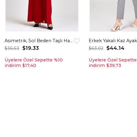
Asimetrik, Sol Beden Taşlı Hakim Yakalı Elbise Kırmızı
$19.33
$44.14
$36.53
$63.02
Üyelere Özel Sepette %10
Üyelere Özel Sepett
indirim
$17,40
indirim
$39,73