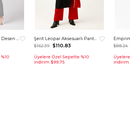
Erkek Yakalı Kaz Ayak Desen Kombinli Pantolon Ceket Takım Siyah
Şerit Leopar Aksesuarlı Pantolonlu Takım Kırmızı
$110.83
$162.39
$88.24
e %10
Üyelere Özel Sepette %10
Üyelere
indirim
$99,75
indirim