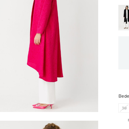
Bed
38