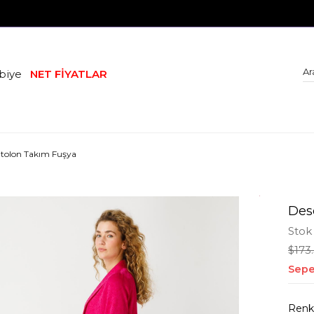
biye
NET FİYATLAR
ntolon Takım Fuşya
Des
Stok
$173
Sepe