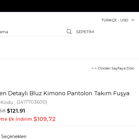
TÜRKÇE - USD
SEPETIM
< < Önceki Sayfaya Dön
en Detaylı Bluz Kimono Pantolon Takım Fuşya
 Kodu
(2417703600)
.58
$121.91
$109,72
tte Ek İndirim