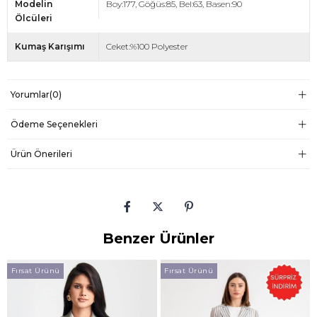
Modelin
Boy:177, Göğüs:85, Bel:63, Basen:90
Ölcüleri
Kumaş Karışımı
Ceket:%100 Polyester
Yorumlar
(0)
Ödeme Seçenekleri
Ürün Önerileri
Benzer Ürünler
Fırsat Ürünü
Fırsat Ürünü