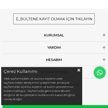
E_BÜLTENE KAYIT OLMAK İÇİN TIKLAYIN
KURUMSAL
YARDIM
HESABIM
Çerez Kullanımı
SOSYAL MEDYA
Web sayfamızdaki ve üçüncü kişilerin web
sayfalarındaki deneyimini iyileştirmek amacıyla
UYGULAMALARIMIZI İNDİRİN
sayfamızda üçüncü kişilerin ve bizim çerezlerimizi
kullanmaktayız. Sayfamızda gezinmeye devam
ettiğiniz de bu çerezlerin kullanımını kabul ettiğiniz
varsayacağız.