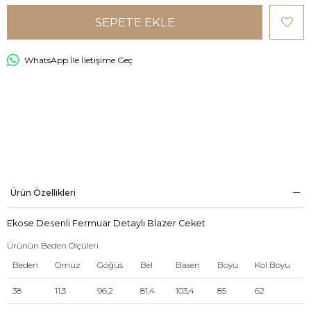
WhatsApp İle İletişime Geç
Ürün Özellikleri
Ekose Desenli Fermuar Detaylı Blazer Ceket
Ürünün Beden Ölçüleri
Beden
Omuz
Göğüs
Bel
Basen
Boyu
Kol Boyu
38
11,3
96,2
81,4
103,4
85
62