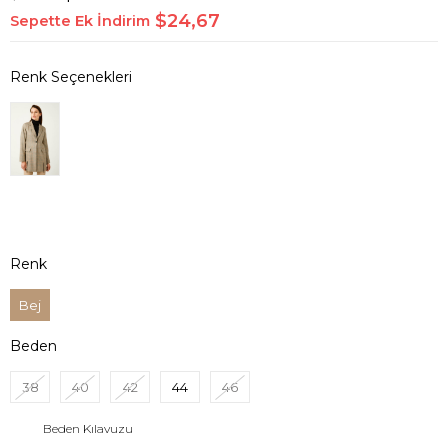
$24,67
Sepette Ek İndirim
Renk
Bej
Beden
38
40
42
44
46
Beden Kılavuzu