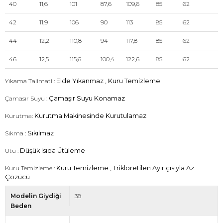
40
11,6
101
87,6
109,6
85
62
42
11,9
106
90
113
85
62
44
12,2
110,8
94
117,8
85
62
46
12,5
115,6
100,4
122,6
85
62
Yıkama Talimati :
Elde Yıkanmaz , Kuru Temizleme
Çamasır Suyu :
Çamaşır Suyu Konamaz
Kurutma:
Kurutma Makinesinde Kurutulamaz
Sıkma :
Sıkılmaz
Utu :
Düşük Isıda Ütüleme
Kuru Temizleme :
Kuru Temizleme , Trikloretilen Ayırıçısıyla Az
Çözücü
Modelin Giydiği
38
Beden