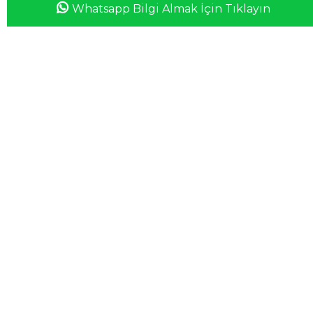
Whatsapp Bilgi Almak İçin Tıklayın
Anasayfa
Favorilerim
Sepetim
Üye Girişi
iletisim@esswaap.com
+90 312 473 00 74
info@esswaap.com
© 2020 esswaap - Tüm Hakları Saklıdır.