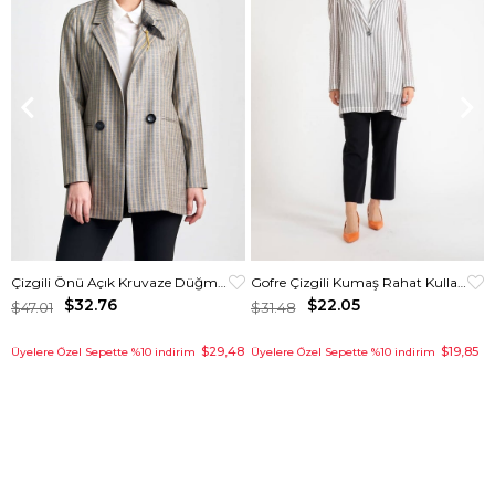
Çizgili Önü Açık Kruvaze Düğmeli Ceket
Gofre Çizgili Kumaş Rahat Kullanımlı Kurtarıcı Ceket Gri
$32.76
$22.05
$47.01
$31.48
$29,48
$19,85
Üyelere Özel Sepette %10 indirim
Üyelere Özel Sepette %10 indirim