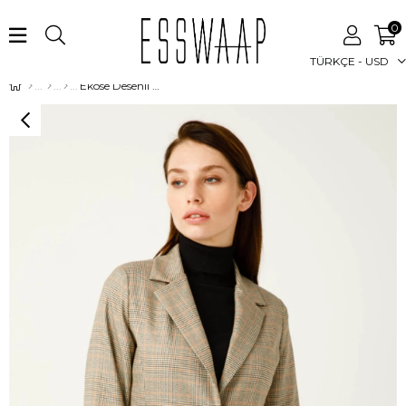
0
TÜRKÇE - USD
Ekose Desenli Fermuar Detaylı Blazer Ceket Bej