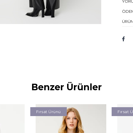
YOR
Mod
ÖDEM
Bed
ÜRÜN
Mod
Kum
Benzer Ürünler
Fırsat Ürünü
Fırsat 