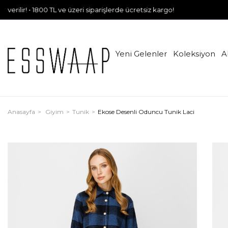
 1800 TL ve üzeri siparişlerde ücretsiz kargo!
Yeni Gelenler
Koleksiyon
A
Anasayfa
Giyim
Tunik
Ekose Desenli Oduncu Tunik Laci