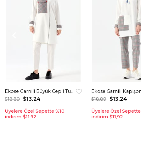
Ekose Garnili Büyük Cepli Tunik Ekru
$13.24
$13.24
$18.89
$18.89
Üyelere Özel Sepette %10
Üyelere Özel Sepett
indirim
$11,92
indirim
$11,92