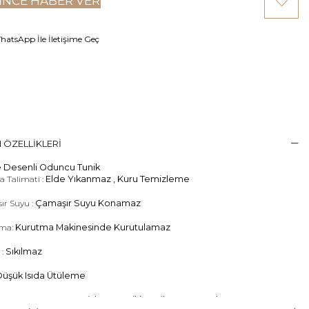
INCE HABER VER
atsApp İle İletişime Geç
 ÖZELLIKLERI
 Desenli Oduncu Tunik
 Talimati :
Elde Yıkanmaz , Kuru Temizleme
ır Suyu :
Çamaşır Suyu Konamaz
ma:
Kurutma Makinesinde Kurutulamaz
 :
Sıkılmaz
üşük Isıda Ütüleme
Temizleme :
Kuru Temizleme , Trikloretilen Ayırıçısıyla Az Çözücü