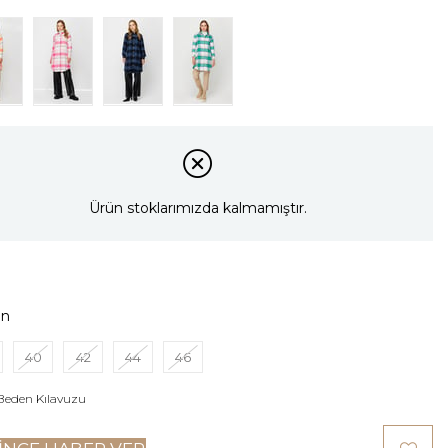
Ürün stoklarımızda kalmamıştır.
en
40
42
44
46
Beden Kılavuzu