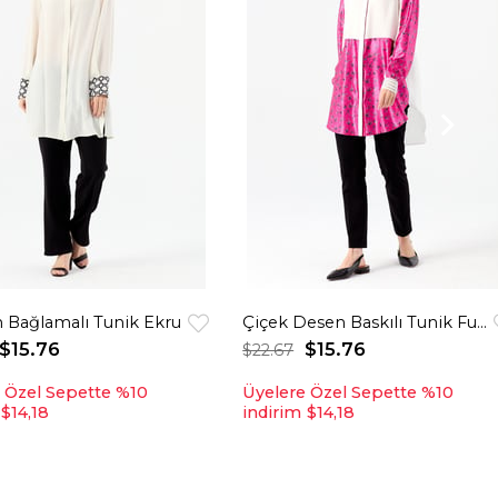
 Bağlamalı Tunik Ekru
Çiçek Desen Baskılı Tunik Fuşya
$15.76
$15.76
$22.67
 Özel Sepette %10
Üyelere Özel Sepette %10
$14,18
indirim
$14,18