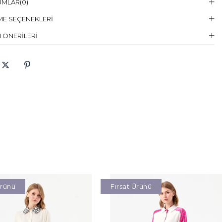
UMLAR
(0)
elin Giydiği
38
E SEÇENEKLERI
en
 ÖNERILERI
elin Ölcüleri
Boy:179, Göğüs:85, Bel:60, Basen:90
aş Karışımı
:%100 Pamuklu
Ürünü
Fırsat Ürünü