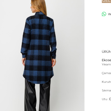
GEL
Wh
ÜRÜN
Ekose
Yıkama
Çamas
Kurut
Sıkma
Utu :
D
Kuru 