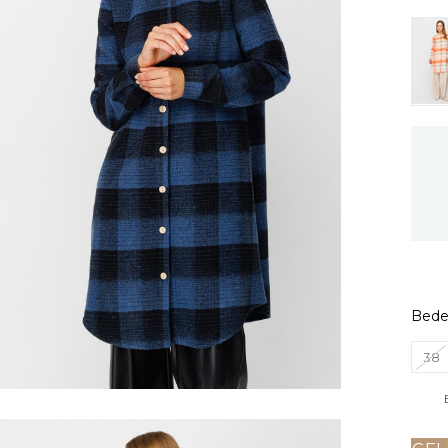
Bed
38