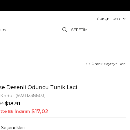
TÜRKÇE - USD
SEPETIM
< < Önceki Sayfaya Dön
se Desenli Oduncu Tunik Laci
 Kodu
(92311238803)
04
$18.91
$17,02
tte Ek İndirim