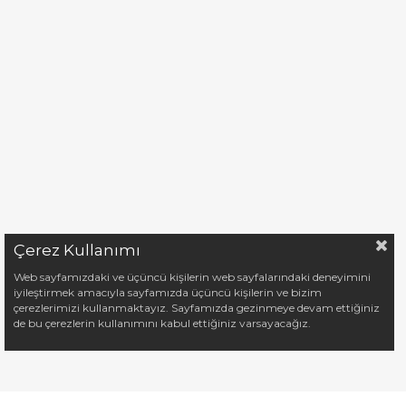
Çerez Kullanımı
Web sayfamızdaki ve üçüncü kişilerin web sayfalarındaki deneyimini
iyileştirmek amacıyla sayfamızda üçüncü kişilerin ve bizim
çerezlerimizi kullanmaktayız. Sayfamızda gezinmeye devam ettiğiniz
de bu çerezlerin kullanımını kabul ettiğiniz varsayacağız.