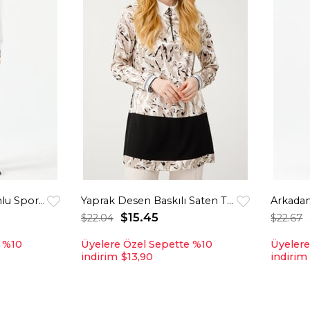
Ekose Garnili Kapişonlu Spor Tunik Krem
Yaprak Desen Baskılı Saten Tunik Bej
Arkadan
$15.45
$22.04
$22.67
e %10
Üyelere Özel Sepette %10
Üyelere
indirim
$13,90
indirim