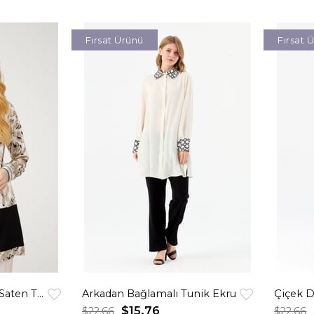
Fırsat Ürünü
Fırsat 
Yaprak Desen Baskılı Saten Tunik Bej
Arkadan Bağlamalı Tunik Ekru
$15.76
$22.66
$22.66