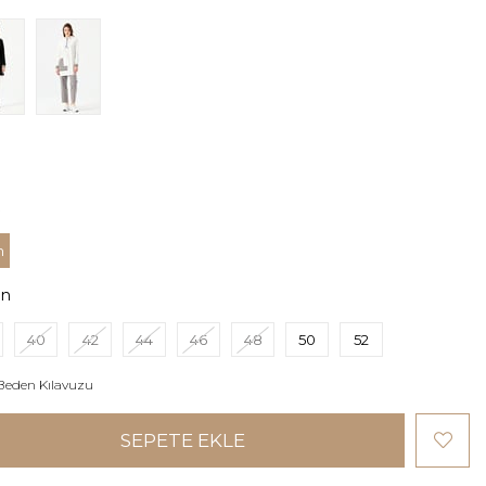
m
en
40
42
44
46
48
50
52
Beden Kılavuzu