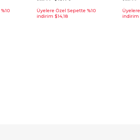
e %10
Üyelere Özel Sepette %10
Üyelere
indirim
$14,18
indirim