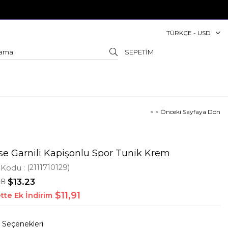
TÜRKÇE - USD
SEPETIM
< < Önceki Sayfaya Dön
se Garnili Kapişonlu Spor Tunik Krem
 Kodu
(2111710129)
88
$13.23
$11,91
tte Ek İndirim