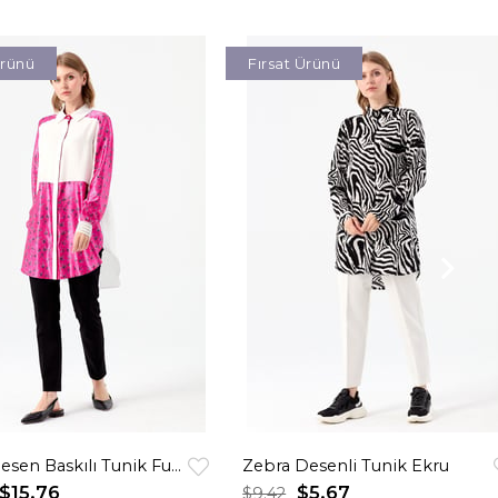
Ürünü
Fırsat Ürünü
Çiçek Desen Baskılı Tunik Fuşya
Zebra Desenli Tunik Ekru
$15.76
$5.67
$9.42