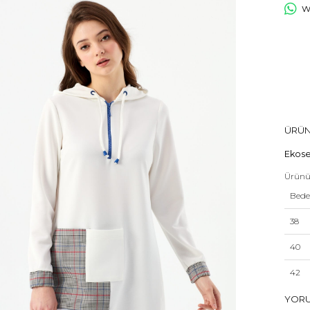
Wh
ÜRÜN
Ekose
Ürünü
Bed
38
40
42
44
YOR