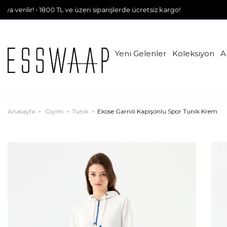
 • 1800 TL ve üzeri siparişlerde ücretsiz kargo!
Yeni Gelenler
Koleksiyon
A
Anasayfa
Giyim
Tunik
Ekose Garnili Kapişonlu Spor Tunik Krem