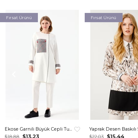
Fırsat Ürünü
Fırsat Ürünü
Ekose Garnili Büyük Cepli Tunik Ekru
$13.23
$15.44
$18.88
$22.03