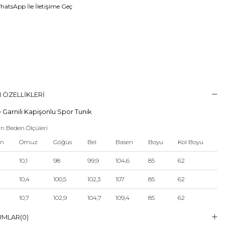
atsApp İle İletişime Geç
 ÖZELLIKLERI
 Garnili Kapişonlu Spor Tunik
n Beden Ölçüleri
en
Omuz
Göğüs
Bel
Basen
Boyu
Kol Boyu
10,1
98
99,9
104,6
85
62
10,4
100,5
102,3
107
85
62
10,7
102,9
104,7
109,4
85
62
10,9
105,3
107,1
111,8
85
62
UMLAR
(0)