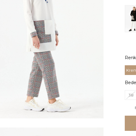
Renk
Kre
Bed
38