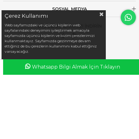
SOSYAL MEDYA
Çerez Kullanımı
Web sayfamızdaki ve üçüncü kişilerin web
UYGULAMALARIMIZI İNDİRİN
sayfalarındaki deneyimini iyileştirmek amacıyla
sayfamızda üçüncü kişilerin ve bizim çerezlerimizi
kullanmaktayız. Sayfamızda gezinmeye devam
ettiğiniz de bu çerezlerin kullanımını kabul ettiğiniz
varsayacağız.
Whatsapp Bilgi Almak İçin Tıklayın
Anasayfa
Favorilerim
Sepetim
Üye Girişi
iletisim@esswaap.com
+90 312 473 00 74
info@esswaap.com
© 2020 esswaap - Tüm Hakları Saklıdır.