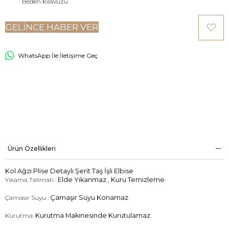
Beden Kılavuzu
GELINCE HABER VER
WhatsApp İle İletişime Geç
Ürün Özellikleri
Kol Ağzı Plise Detaylı Şerit Taş İşli Elbise
Yıkama Talimati :
Elde Yıkanmaz , Kuru Temizleme
Çamasır Suyu :
Çamaşır Suyu Konamaz
Kurutma:
Kurutma Makinesinde Kurutulamaz