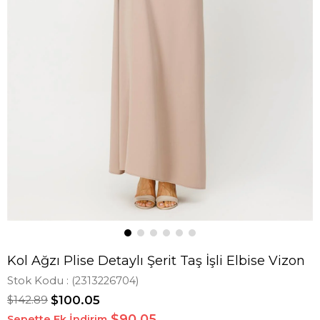
Kol Ağzı Plise Detaylı Şerit Taş İşli Elbise Vizon
Stok Kodu
(2313226704)
$142.89
$100.05
$90,05
Sepette Ek İndirim