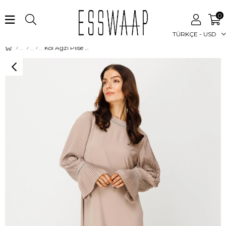
0
TÜRKÇE - USD
Kol Ağzı Plise Detaylı Şerit Taş İşli Elbise Vizon