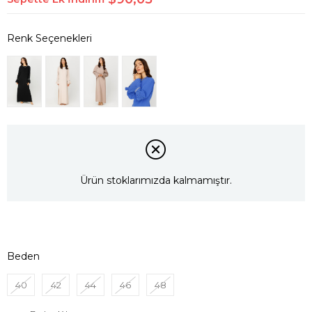
Ürün stoklarımızda kalmamıştır.
Beden
40
42
44
46
48