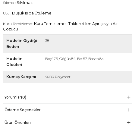
Sıkma :
Sıkılmaz
Utu :
Düşük Isıda Ütüleme
Kuru Temizleme :
Kuru Temizleme , Trikloretilen Ayırıçısıyla Az
Çözücü
Modelin Giydiği
38
Beden
Modelin
Boy:176, Göğüs:84, Bel:57, Basen:84
Ölcüleri
Kumaş Karışımı
:%100 Polyester
Yorumlar
(0)
Ödeme Seçenekleri
Ürün Önerileri