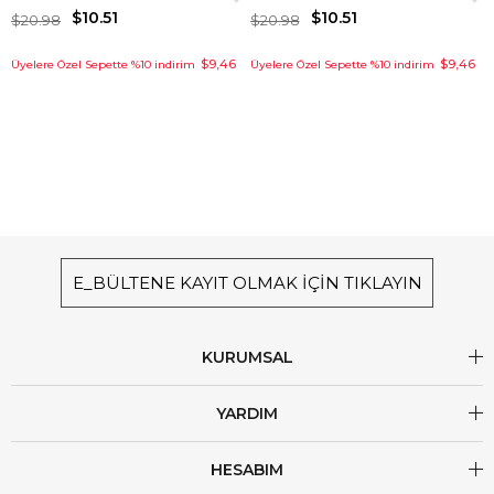
$10.51
$10.51
$20.98
$20.98
$9,46
$9,46
Üyelere Özel Sepette %10 indirim
Üyelere Özel Sepette %10 indirim
E_BÜLTENE KAYIT OLMAK İÇİN TIKLAYIN
KURUMSAL
YARDIM
HESABIM