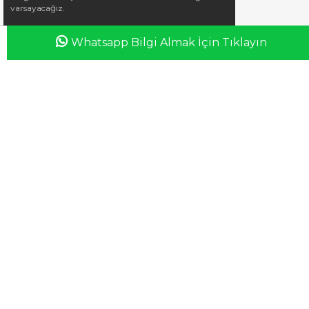
varsayacağız.
Whatsapp Bilgi Almak İçin Tıklayın
Anasayfa
Favorilerim
Sepetim
Üye Girişi
iletisim@esswaap.com
+90 312 473 00 74
info@esswaap.com
© 2020 esswaap - Tüm Hakları Saklıdır.