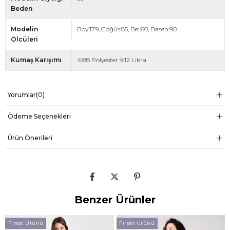
Beden
Modelin
Boy:179, Göğüs:85, Bel:60, Basen:90
Ölcüleri
Kumaş Karışımı
:%88 Polyester %12 Likra
Yorumlar
(0)
Ödeme Seçenekleri
Ürün Önerileri
Benzer Ürünler
Fırsat Ürünü
Fırsat Ürünü