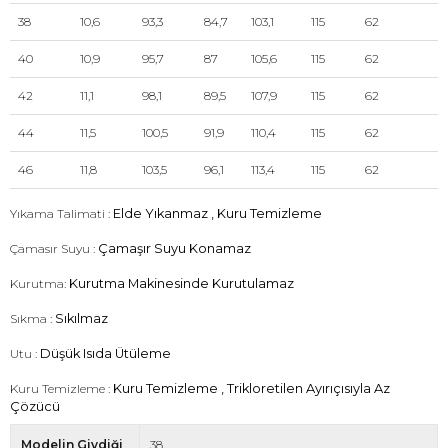
38
10,6
93,3
84,7
103,1
115
62
40
10,9
95,7
87
105,6
115
62
42
11,1
98,1
89,5
107,9
115
62
44
11,5
100,5
91,9
110,4
115
62
46
11,8
103,5
96,1
113,4
115
62
Yıkama Talimati :
Elde Yıkanmaz , Kuru Temizleme
Çamasır Suyu :
Çamaşır Suyu Konamaz
Kurutma:
Kurutma Makinesinde Kurutulamaz
Sıkma :
Sıkılmaz
Utu :
Düşük Isıda Ütüleme
Kuru Temizleme :
Kuru Temizleme , Trikloretilen Ayırıçısıyla Az
Çözücü
Modelin Giydiği
38