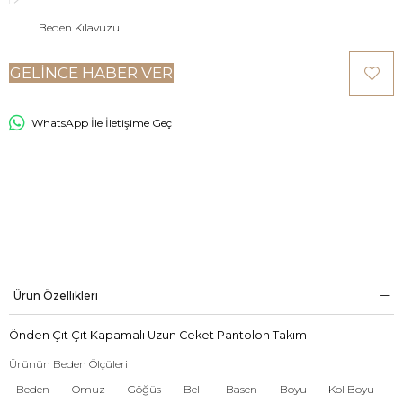
Beden Kılavuzu
GELINCE HABER VER
WhatsApp İle İletişime Geç
Ürün Özellikleri
Önden Çıt Çıt Kapamalı Uzun Ceket Pantolon Takım
Ürünün Beden Ölçüleri
Beden
Omuz
Göğüs
Bel
Basen
Boyu
Kol Boyu