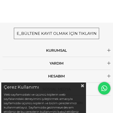
E_BÜLTENE KAYIT OLMAK İÇİN TIKLAYIN
KURUMSAL
YARDIM
HESABIM
Çerez Kullanımı
SOSYAL MEDYA
Web sayfamızdaki ve üçüncü kişilerin web
sayfalarındaki deneyimini iyileştirmek amacıyla
UYGULAMALARIMIZI İNDİRİN
sayfamızda üçüncü kişilerin ve bizim çerezlerimizi
kullanmaktayız. Sayfamızda gezinmeye devam
ettiğiniz de bu çerezlerin kullanımını kabul ettiğiniz