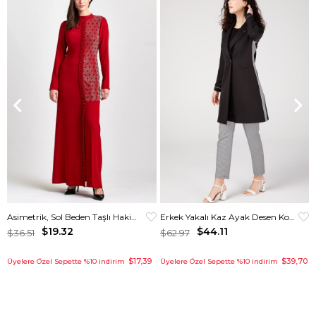
Asimetrik, Sol Beden Taşlı Hakim Yakalı Elbise Kırmızı
Erkek Yakalı Kaz Ayak Desen Kombinli Pantolon Ceket Takım Siyah
$19.32
$44.11
$36.51
$62.97
$17,39
$39,70
Üyelere Özel Sepette %10 indirim
Üyelere Özel Sepette %10 indirim