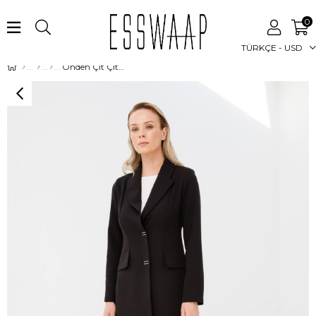
0
TÜRKÇE - USD
Önden Çıt Çıt Kapamalı Uzun Ceket Pantolon Takım Siyah