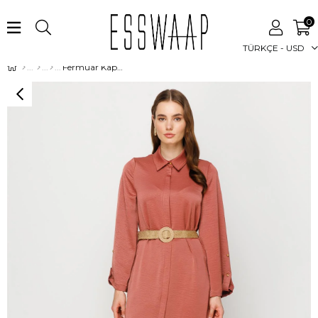
0
TÜRKÇE - USD
Fermuar Kapamalı Hasır Kemerli Kurtarıcı Tunik Gül Kurusu