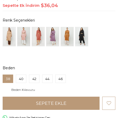
$36,04
Sepette Ek İndirim
Beden
38
40
42
44
46
Beden Kılavuzu
WhatsApp İle İletişime Geç