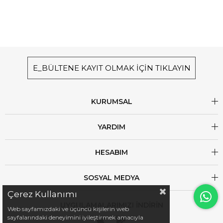
E_BÜLTENE KAYIT OLMAK İÇİN TIKLAYIN
KURUMSAL
YARDIM
HESABIM
SOSYAL MEDYA
Çerez Kullanımı
UYGULAMALARIMIZI İNDİRİN
Web sayfamızdaki ve üçüncü kişilerin web
sayfalarındaki deneyimini iyileştirmek amacıyla