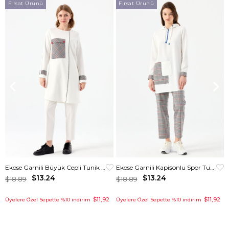
Fırsat Ürünü
Fırsat Ürünü
Ekose Garnili Büyük Cepli Tunik Ekru
Ekose Garnili Kapişonlu Spor Tunik Krem
$13.24
$13.24
$18.89
$18.89
$11,92
$11,92
Üyelere Özel Sepette %10 indirim
Üyelere Özel Sepette %10 indirim