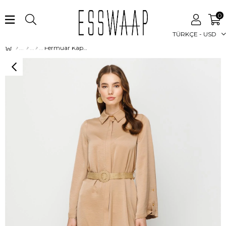
0
TÜRKÇE - USD
Fermuar Kapamalı Hasır Kemerli Kurtarıcı Tunik Vizon