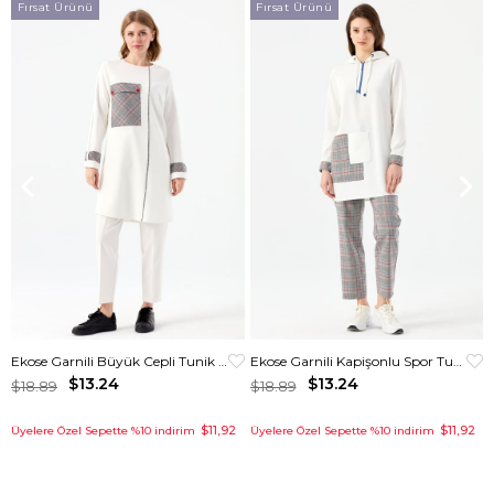
Fırsat Ürünü
Fırsat Ürünü
Ekose Garnili Büyük Cepli Tunik Ekru
Ekose Garnili Kapişonlu Spor Tunik Krem
$13.24
$13.24
$18.89
$18.89
$11,92
$11,92
Üyelere Özel Sepette %10 indirim
Üyelere Özel Sepette %10 indirim