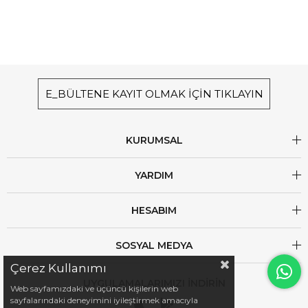
E_BÜLTENE KAYIT OLMAK İÇİN TIKLAYIN
KURUMSAL
YARDIM
HESABIM
SOSYAL MEDYA
Çerez Kullanımı
UYGULAMALARIMIZI İNDİRİN
Web sayfamızdaki ve üçüncü kişilerin web
sayfalarındaki deneyimini iyileştirmek amacıyla