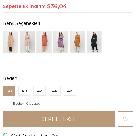
$36,04
Sepette Ek İndirim
Beden
38
40
42
44
46
Beden Kılavuzu
WhatsApp İle İletişime Geç