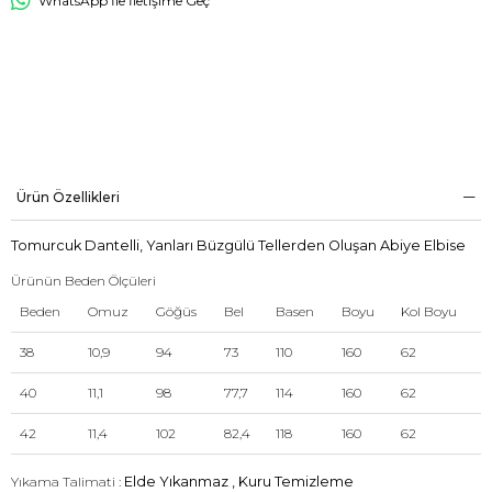
WhatsApp İle İletişime Geç
Ürün Özellikleri
Tomurcuk Dantelli, Yanları Büzgülü Tellerden Oluşan Abiye Elbise
Ürünün Beden Ölçüleri
Beden
Omuz
Göğüs
Bel
Basen
Boyu
Kol Boyu
38
10,9
94
73
110
160
62
40
11,1
98
77,7
114
160
62
42
11,4
102
82,4
118
160
62
Yıkama Talimati :
Elde Yıkanmaz , Kuru Temizleme