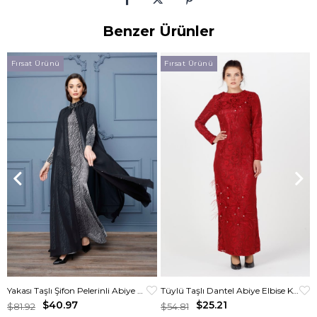
Benzer Ürünler
Fırsat Ürünü
Fırsat Ürünü
Yakası Taşlı Şifon Pelerinli Abiye Elbise Gümüş
Tüylü Taşlı Dantel Abiye Elbise Kırmızı
$40.97
$25.21
$81.92
$54.81