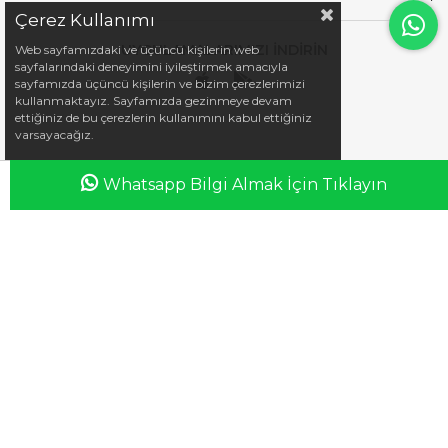
Çerez Kullanımı
UYGULAMALARIMIZI İNDİRİN
Web sayfamızdaki ve üçüncü kişilerin web
sayfalarındaki deneyimini iyileştirmek amacıyla
sayfamızda üçüncü kişilerin ve bizim çerezlerimizi
kullanmaktayız. Sayfamızda gezinmeye devam
ettiğiniz de bu çerezlerin kullanımını kabul ettiğiniz
varsayacağız.
Whatsapp Bilgi Almak İçin Tıklayın
Anasayfa
Favorilerim
Sepetim
Üye Girişi
iletisim@esswaap.com
+90 312 473 00 74
info@esswaap.com
© 2020 esswaap - Tüm Hakları Saklıdır.