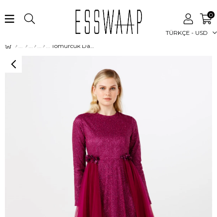
0
TÜRKÇE - USD
Tomurcuk Dantelli, Yanları Büzgülü Tellerden Oluşan Abiye Elbise Fuşya