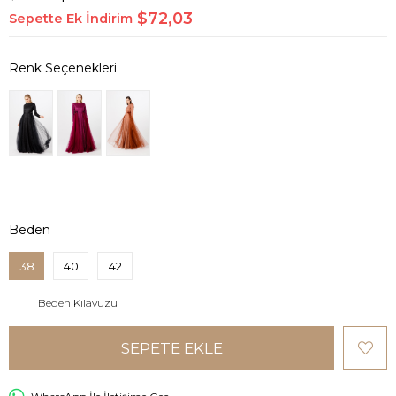
$72,03
Sepette Ek İndirim
Beden
38
40
42
Beden Kılavuzu