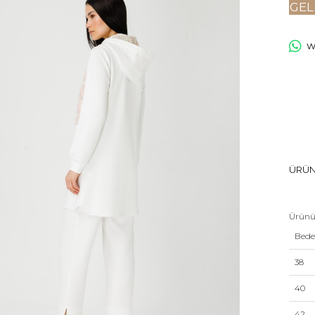
GEL
Wh
ÜRÜN
Ürünü
Bed
38
40
42