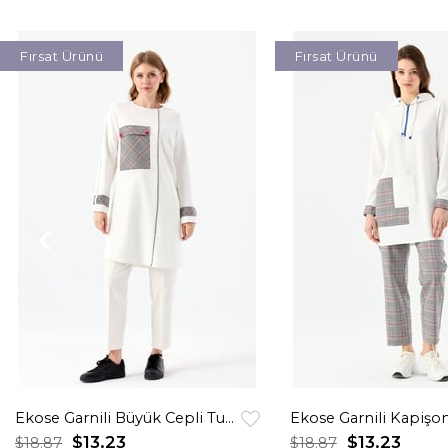
Fırsat Ürünü
Fırsat Ürünü
Ekose Garnili Büyük Cepli Tunik Ekru
$13.23
$13.23
$18.87
$18.87