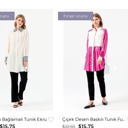
Ürünü
Fırsat Ürünü
 Bağlamalı Tunik Ekru
Çiçek Desen Baskılı Tunik Fuşya
$15.75
$15.75
$22.65