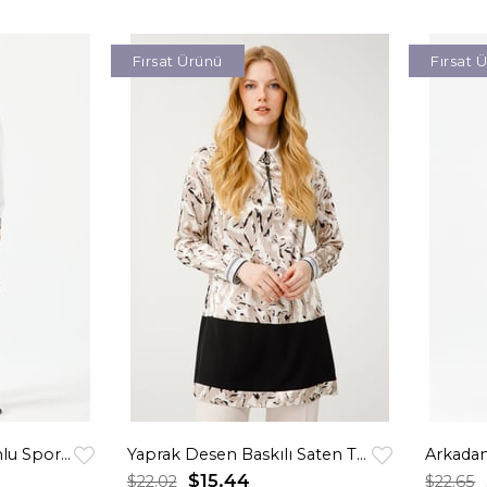
Fırsat Ürünü
Fırsat 
Ekose Garnili Kapişonlu Spor Tunik Krem
Yaprak Desen Baskılı Saten Tunik Bej
Arkadan
$15.44
$22.02
$22.65