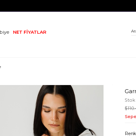
biye
NET FİYATLAR
e
Gar
Stok
$110
Sepe