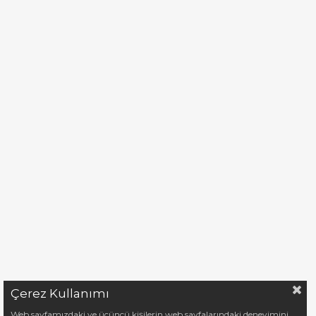
Çerez Kullanımı
Web sayfamızdaki ve üçüncü kişilerin web sayfalarındaki deneyimini