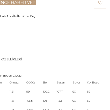
INCE HABER VER
atsApp İle İletişime Geç
 ÖZELLIKLERI
n Beden Ölçüleri
en
Omuz
Göğüs
Bel
Basen
Boyu
Kol Boyu
11,3
99
100,2
107,7
90
62
11,6
103,8
105
112,5
90
62
11,9
108,6
109,8
117,3
90
62