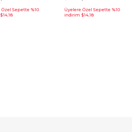
 Özel Sepette %10
Üyelere Özel Sepette %10
$14,18
indirim
$14,18