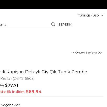
TÜRKÇE - USD
SEPETIM
< < Önceki Sayfaya Dön
nili Kapişon Detaylı Giy Çık Tunik Pembe
 Kodu
(2414216603)
.44
$77.71
$69,94
tte Ek İndirim