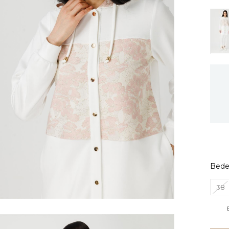
Bed
38