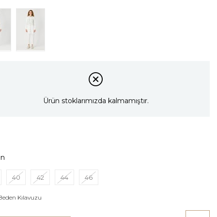
Ürün stoklarımızda kalmamıştır.
en
40
42
44
46
Beden Kılavuzu