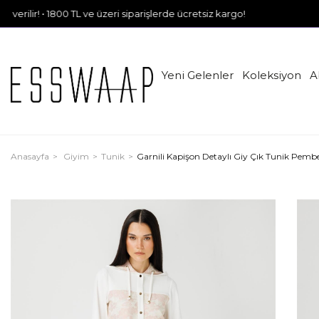
 1800 TL ve üzeri siparişlerde ücretsiz kargo!
Yeni Gelenler
Koleksiyon
A
Anasayfa
Giyim
Tunik
Garnili Kapişon Detaylı Giy Çık Tunik Pemb