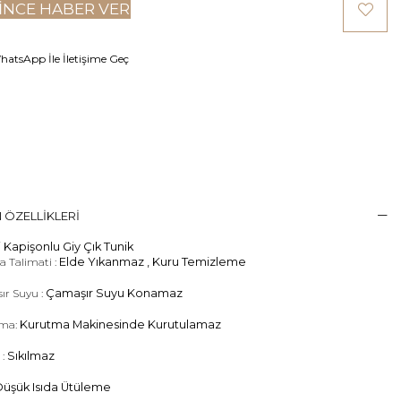
INCE HABER VER
atsApp İle İletişime Geç
 ÖZELLIKLERI
i Kapişonlu Giy Çık Tunik
 Talimati :
Elde Yıkanmaz , Kuru Temizleme
ır Suyu :
Çamaşır Suyu Konamaz
ma:
Kurutma Makinesinde Kurutulamaz
 :
Sıkılmaz
üşük Isıda Ütüleme