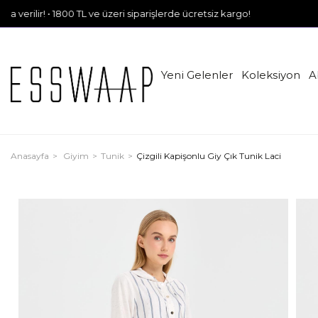
• 1800 TL ve üzeri siparişlerde ücretsiz kargo!
Yeni Gelenler
Koleksiyon
A
Anasayfa
Giyim
Tunik
Çizgili Kapişonlu Giy Çık Tunik Laci