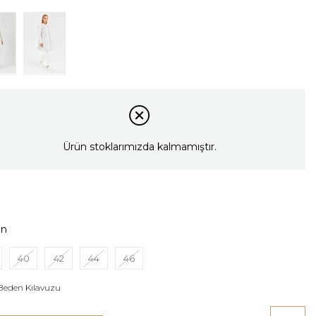
Ürün stoklarımızda kalmamıştır.
en
40
42
44
46
Beden Kılavuzu