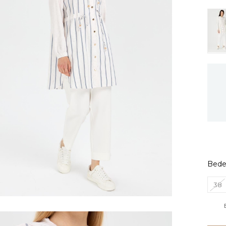
Bed
38