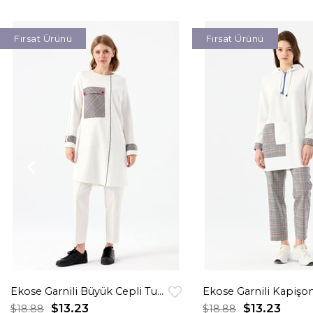
Fırsat Ürünü
Fırsat Ürünü
Ekose Garnili Büyük Cepli Tunik Ekru
$13.23
$13.23
$18.88
$18.88