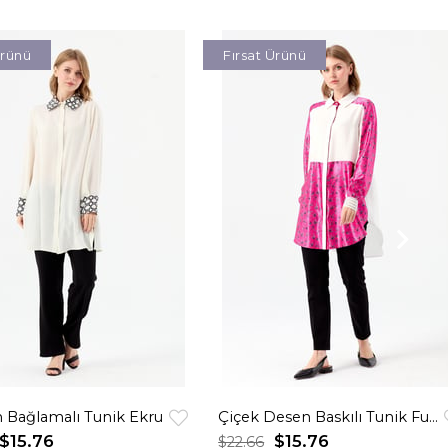
Ürünü
Fırsat Ürünü
 Bağlamalı Tunik Ekru
Çiçek Desen Baskılı Tunik Fuşya
$15.76
$15.76
$22.66