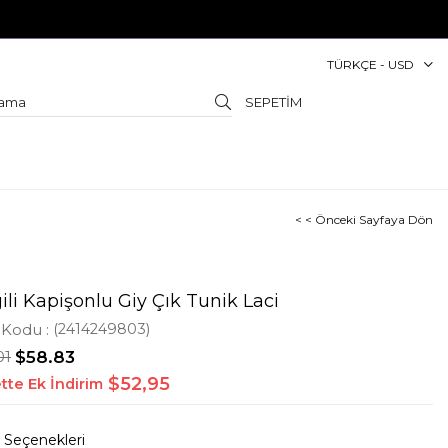
TÜRKÇE - USD
SEPETIM
< < Önceki Sayfaya Dön
ili Kapişonlu Giy Çık Tunik Laci
 Kodu
(2414249803)
01
$58.83
$52,95
tte Ek İndirim