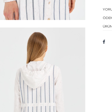
Kuru 
YOR
Mod
ÖDEM
Bed
ÜRÜN
Mod
Kum