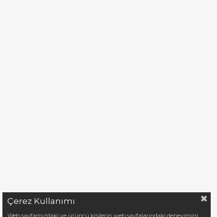
Çerez Kullanımı
Web sayfamızdaki ve üçüncü kişilerin web sayfalarındaki deneyimini