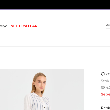
biye
NET FİYATLAR
Çizg
Stok
$84.
Sepe