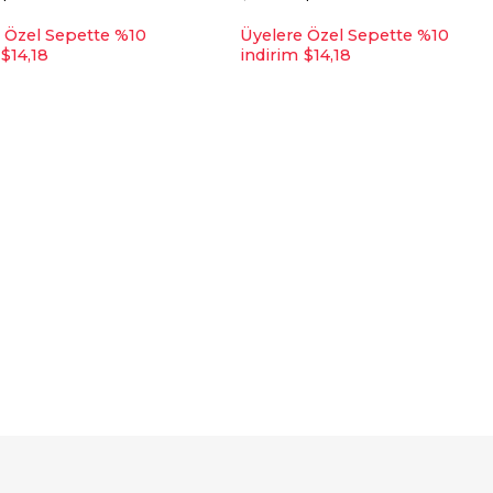
 Özel Sepette %10
Üyelere Özel Sepette %10
$14,18
indirim
$14,18