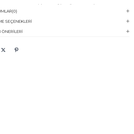
Temizleme :
Kuru Temizleme , Trikloretilen Ayırıçısıyla Az Çözücü
UMLAR
(0)
elin Giydiği
38
E SEÇENEKLERI
en
 ÖNERILERI
elin Ölcüleri
Boy:178, Göğüs:83, Bel:59, Basen:89
aş Karışımı
:%51 Pamuklu %49 Polyester