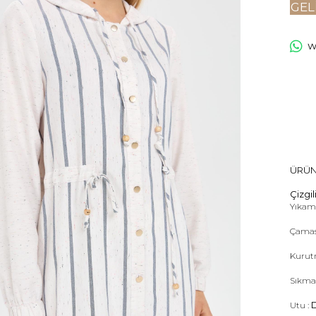
GEL
Wh
ÜRÜN
Çizgil
Yıkama
Çamas
Kurut
Sıkma
Utu :
D