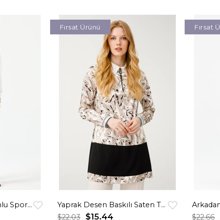
Fırsat Ürünü
Fırsat 
Ekose Garnili Kapişonlu Spor Tunik Krem
Yaprak Desen Baskılı Saten Tunik Bej
Arkadan
$15.44
$22.03
$22.66