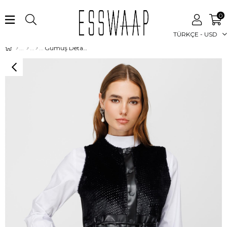
0
TÜRKÇE - USD
Gümüş Detaylı Kürk Yelek Siyah