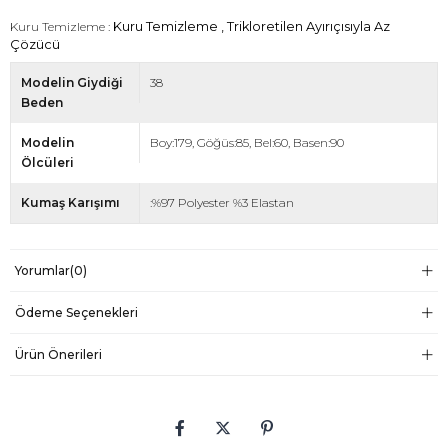
Kuru Temizleme :
Kuru Temizleme , Trikloretilen Ayırıçısıyla Az
Çözücü
Modelin Giydiği
38
Beden
Modelin
Boy:179, Göğüs:85, Bel:60, Basen:90
Ölcüleri
Kumaş Karışımı
:%97 Polyester %3 Elastan
Yorumlar
(0)
Ödeme Seçenekleri
Ürün Önerileri