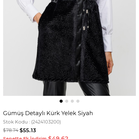
Gümüş Detaylı Kürk Yelek Siyah
Stok Kodu
(2424103200)
$78.74
$55.13
$49,62
Sepette Ek İndirim