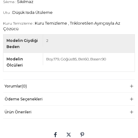
Sıkma :
Sıkılmaz
Utu :
Düşük Isıda Ütüleme
Kuru Temizleme :
Kuru Temizleme , Trikloretilen Ayırıçısıyla Az
Çözücü
Modelin Giydiği
2
Beden
Modelin
Boy:179, Göğüs:85, Bel:60, Basen:90
Ölcüleri
Yorumlar
(0)
Ödeme Seçenekleri
Ürün Önerileri