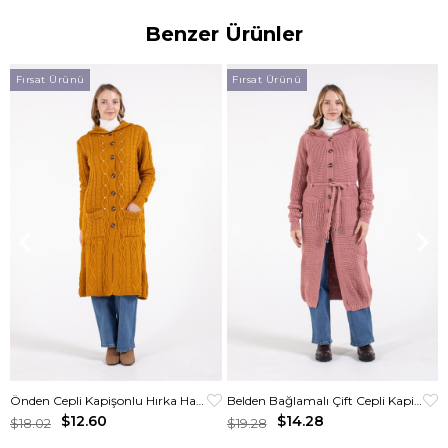
Benzer Ürünler
Fırsat Ürünü
Fırsat Ürünü
Önden Cepli Kapişonlu Hırka Hardal
Belden Bağlamalı Çift Cepli Kapişonlu Uzun Hırka Gül Kurusu
$12.60
$14.28
$18.02
$19.28