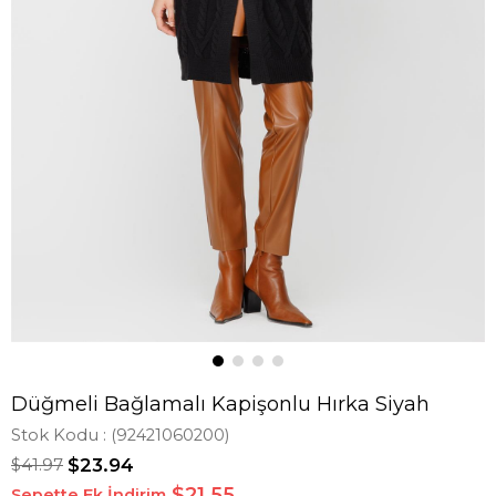
Düğmeli Bağlamalı Kapişonlu Hırka Siyah
Stok Kodu
(92421060200)
$41.97
$23.94
$21,55
Sepette Ek İndirim