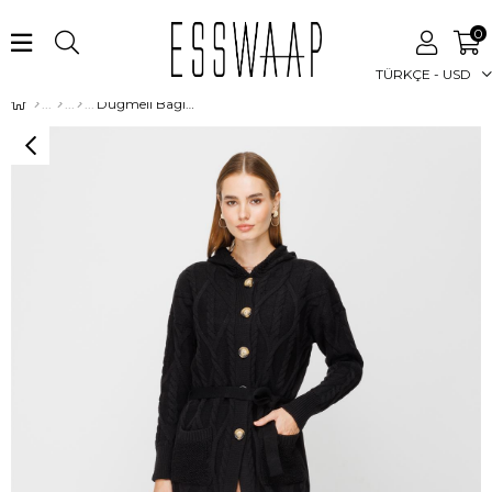
0
TÜRKÇE - USD
Düğmeli Bağlamalı Kapişonlu Hırka Siyah