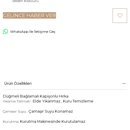
Beden Kılavuzu
GELINCE HABER VER
WhatsApp İle İletişime Geç
Ürün Özellikleri
Düğmeli Bağlamalı Kapişonlu Hırka
Yıkama Talimati :
Elde Yıkanmaz , Kuru Temizleme
Çamasır Suyu :
Çamaşır Suyu Konamaz
Kurutma:
Kurutma Makinesinde Kurutulamaz