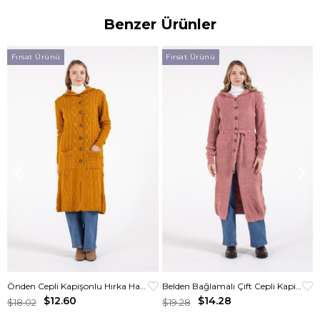
Benzer Ürünler
Fırsat Ürünü
Fırsat Ürünü
Önden Cepli Kapişonlu Hırka Hardal
Belden Bağlamalı Çift Cepli Kapişonlu Uzun Hırka Gül Kurusu
$12.60
$14.28
$18.02
$19.28