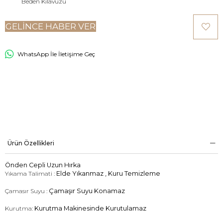
Beden Kılavuzu
GELINCE HABER VER
WhatsApp İle İletişime Geç
Ürün Özellikleri
Önden Cepli Uzun Hırka
Yıkama Talimati :
Elde Yıkanmaz , Kuru Temizleme
Çamasır Suyu :
Çamaşır Suyu Konamaz
Kurutma:
Kurutma Makinesinde Kurutulamaz