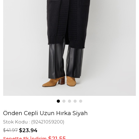
Önden Cepli Uzun Hırka Siyah
Stok Kodu
(92421059200)
$41.97
$23.94
$21,55
Sepette Ek İndirim