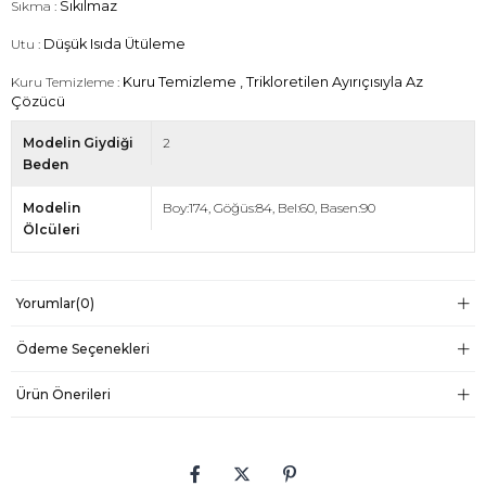
Sıkma :
Sıkılmaz
Utu :
Düşük Isıda Ütüleme
Kuru Temizleme :
Kuru Temizleme , Trikloretilen Ayırıçısıyla Az
Çözücü
Modelin Giydiği
2
Beden
Modelin
Boy:174, Göğüs:84, Bel:60, Basen:90
Ölcüleri
Yorumlar
(0)
Ödeme Seçenekleri
Ürün Önerileri