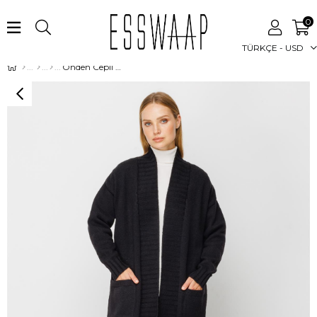
0
TÜRKÇE - USD
Önden Cepli Uzun Hırka Siyah