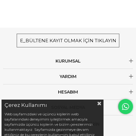
E_BÜLTENE KAYIT OLMAK İÇİN TIKLAYIN
KURUMSAL
YARDIM
HESABIM
Çerez Kullanımı
SOSYAL MEDYA
Web sayfamızdaki ve üçüncü kişilerin web
sayfalarındaki deneyimini iyileştirmek amacıyla
UYGULAMALARIMIZI İNDİRİN
sayfamızda üçüncü kişilerin ve bizim çerezlerimizi
kullanmaktayız. Sayfamızda gezinmeye devam
ettiğiniz de bu çerezlerin kullanımını kabul ettiğiniz