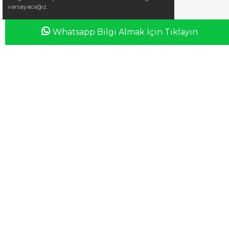
varsayacağız.
Whatsapp Bilgi Almak İçin Tıklayın
Anasayfa
Favorilerim
Sepetim
Üye Girişi
iletisim@esswaap.com
+90 312 473 00 74
info@esswaap.com
© 2020 esswaap - Tüm Hakları Saklıdır.