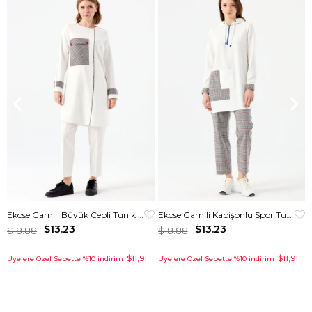
Ekose Garnili Büyük Cepli Tunik Ekru
Ekose Garnili Kapişonlu Spor Tunik Krem
$13.23
$13.23
$18.88
$18.88
$11,91
$11,91
Üyelere Özel Sepette %10 indirim
Üyelere Özel Sepette %10 indirim