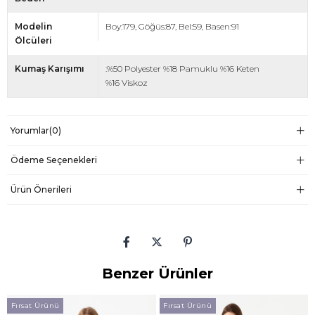
Modelin
Boy:179, Göğüs:87, Bel:59, Basen:91
Ölcüleri
Kumaş Karışımı
:%50 Polyester %18 Pamuklu %16 Keten
%16 Viskoz
Yorumlar
(0)
Ödeme Seçenekleri
Ürün Önerileri
Benzer Ürünler
Fırsat Ürünü
Fırsat Ürünü