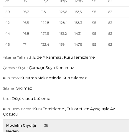
38
16
113,2
118,8
128,6
95
62
40
16,2
118
123,6
133,5
95
62
42
16,5
122,8
128,4
138,3
95
62
44
16,8
127,6
133,2
143,1
95
62
46
17
132,4
138
147,9
95
62
Yıkama Talimati :
Elde Yıkanmaz , Kuru Temizleme
Çamasır Suyu :
Çamaşır Suyu Konamaz
Kurutma:
Kurutma Makinesinde Kurutulamaz
Sıkma :
Sıkılmaz
Utu :
Düşük Isıda Ütüleme
Kuru Temizleme :
Kuru Temizleme , Trikloretilen Ayırıçısıyla Az
Çözücü
Modelin Giydiği
38
Beden