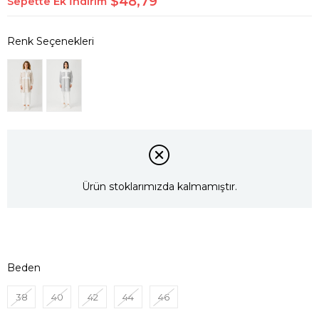
$48,79
Sepette Ek İndirim
Ürün stoklarımızda kalmamıştır.
Beden
38
40
42
44
46