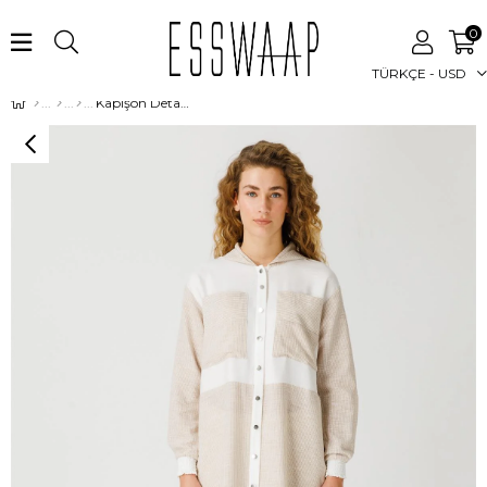
0
TÜRKÇE - USD
Kapişon Detaylı Patchli Tunik Bej