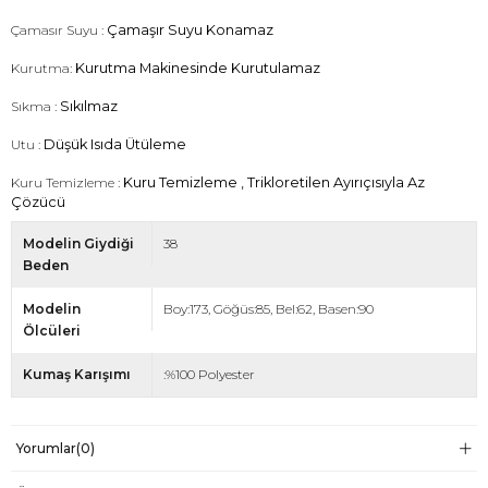
Çamasır Suyu :
Çamaşır Suyu Konamaz
Kurutma:
Kurutma Makinesinde Kurutulamaz
Sıkma :
Sıkılmaz
Utu :
Düşük Isıda Ütüleme
Kuru Temizleme :
Kuru Temizleme , Trikloretilen Ayırıçısıyla Az
Çözücü
Modelin Giydiği
38
Beden
Modelin
Boy:173, Göğüs:85, Bel:62, Basen:90
Ölcüleri
Kumaş Karışımı
:%100 Polyester
Yorumlar
(0)