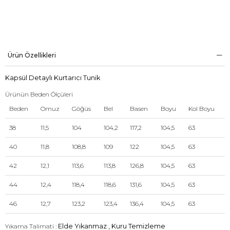
Ürün Özellikleri
Kapsül Detaylı Kurtarıcı Tunik
Ürünün Beden Ölçüleri
Beden
Omuz
Göğüs
Bel
Basen
Boyu
Kol Boyu
38
11,5
104
104,2
117,2
104,5
63
40
11,8
108,8
109
122
104,5
63
42
12,1
113,6
113,8
126,8
104,5
63
44
12,4
118,4
118,6
131,6
104,5
63
46
12,7
123,2
123,4
136,4
104,5
63
Yıkama Talimati :
Elde Yıkanmaz , Kuru Temizleme