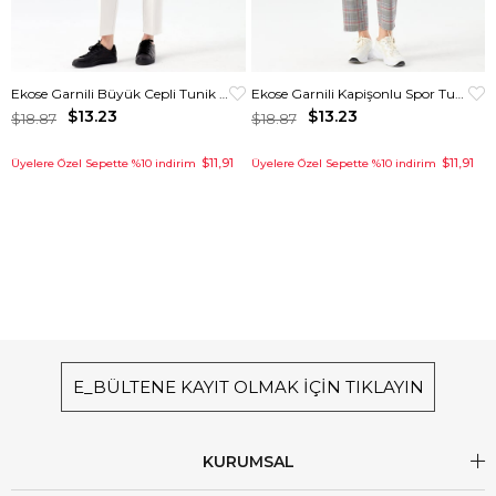
Ekose Garnili Büyük Cepli Tunik Ekru
Ekose Garnili Kapişonlu Spor Tunik Krem
$13.23
$13.23
$18.87
$18.87
$11,91
$11,91
Üyelere Özel Sepette %10 indirim
Üyelere Özel Sepette %10 indirim
E_BÜLTENE KAYIT OLMAK İÇİN TIKLAYIN
KURUMSAL