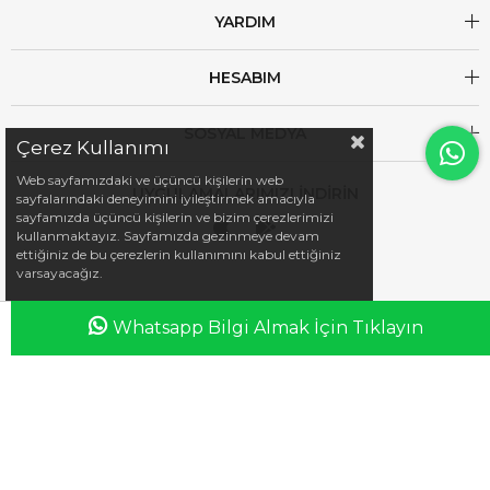
YARDIM
HESABIM
SOSYAL MEDYA
Çerez Kullanımı
Web sayfamızdaki ve üçüncü kişilerin web
UYGULAMALARIMIZI İNDİRİN
sayfalarındaki deneyimini iyileştirmek amacıyla
sayfamızda üçüncü kişilerin ve bizim çerezlerimizi
kullanmaktayız. Sayfamızda gezinmeye devam
ettiğiniz de bu çerezlerin kullanımını kabul ettiğiniz
varsayacağız.
Whatsapp Bilgi Almak İçin Tıklayın
Anasayfa
Favorilerim
Sepetim
Üye Girişi
iletisim@esswaap.com
+90 312 473 00 74