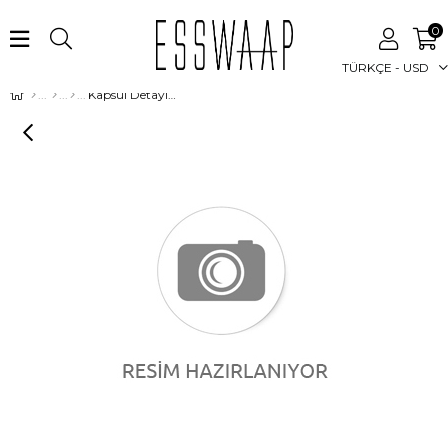
0
TÜRKÇE - USD
Kapsül Detaylı Kurtarıcı Tunik Laci