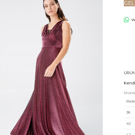
GEL
Wh
ÜRÜN
Kendi
Ürünü
Bed
38
40
42