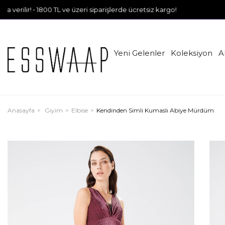
• 1800 TL ve üzeri siparişlerde ücretsiz kargo!
Yeni Gelenler
Koleksiyon
A
Anasayfa
Giyim
Elbise
Kendinden Simli Kumaslı Abiye Mürdüm