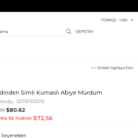
TÜRKÇE - USD
SEPETIM
< < Önceki Sayfaya Dön
dinden Simli Kumaslı Abiye Mürdüm
 Kodu
(2219155501)
.90
$80.62
$72,56
tte Ek İndirim