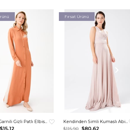
Ürünü
Fırsat Ürünü
Yanları Garnili Gizli Patlı Elbise Karides
Kendinden Simli Kumaslı Abiye Somon
$15.12
$80.62
$115.90