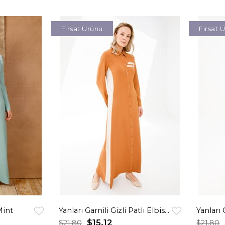
Fırsat Ürünü
Fırsat 
Mint
Yanları Garnili Gizli Patlı Elbise Taba
$15.12
$21.80
$21.80