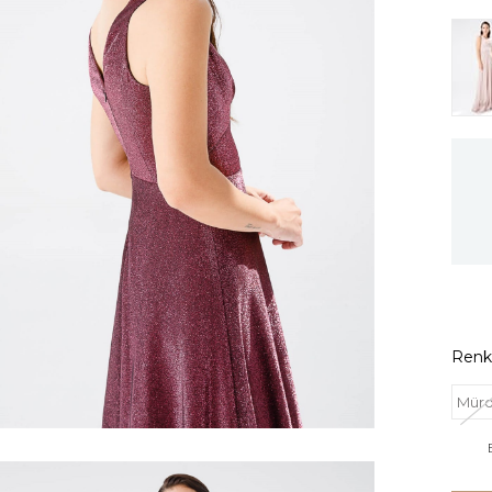
Renk
Mür