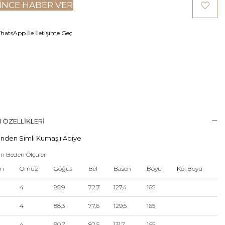
INCE HABER VER
atsApp İle İletişime Geç
 ÖZELLIKLERI
nden Simli Kumaşlı Abiye
n Beden Ölçüleri
en
Omuz
Göğüs
Bel
Basen
Boyu
Kol Boyu
4
85,9
72,7
127,4
165
4
88,3
77,6
129,5
165
4
90,7
82,5
131,7
165