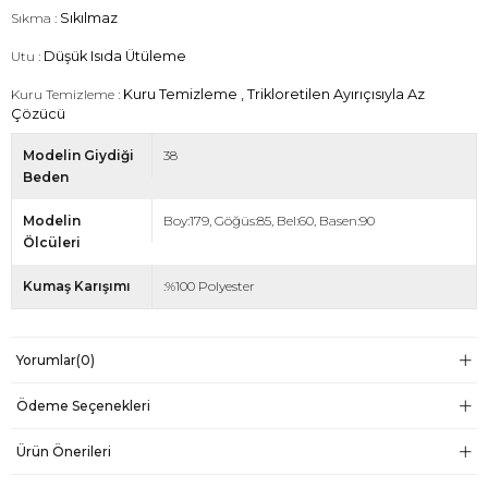
Sıkma :
Sıkılmaz
Utu :
Düşük Isıda Ütüleme
Kuru Temizleme :
Kuru Temizleme , Trikloretilen Ayırıçısıyla Az
Çözücü
Modelin Giydiği
38
Beden
Modelin
Boy:179, Göğüs:85, Bel:60, Basen:90
Ölcüleri
Kumaş Karışımı
:%100 Polyester
Yorumlar
(0)
Ödeme Seçenekleri
Ürün Önerileri