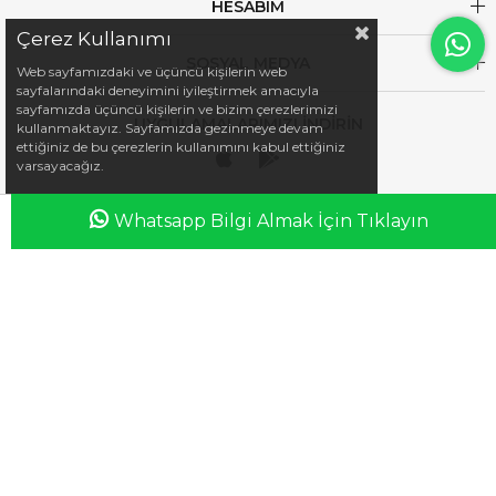
HESABIM
Çerez Kullanımı
SOSYAL MEDYA
Web sayfamızdaki ve üçüncü kişilerin web
sayfalarındaki deneyimini iyileştirmek amacıyla
sayfamızda üçüncü kişilerin ve bizim çerezlerimizi
UYGULAMALARIMIZI İNDİRİN
kullanmaktayız. Sayfamızda gezinmeye devam
ettiğiniz de bu çerezlerin kullanımını kabul ettiğiniz
varsayacağız.
Whatsapp Bilgi Almak İçin Tıklayın
Anasayfa
Favorilerim
Sepetim
Üye Girişi
iletisim@esswaap.com
+90 312 473 00 74
info@esswaap.com
© 2020 esswaap - Tüm Hakları Saklıdır.