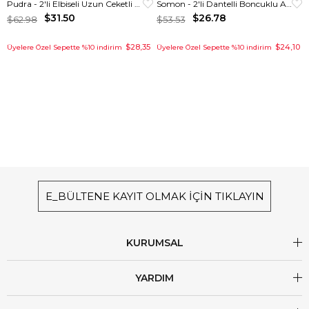
Pudra - 2'li Elbiseli Uzun Ceketli Taşlı Abiye Takım
Somon - 2'li Dantelli Boncuklu Abiye Takım
$31.50
$26.78
$62.98
$53.53
$28,35
$24,10
Üyelere Özel Sepette %10 indirim
Üyelere Özel Sepette %10 indirim
E_BÜLTENE KAYIT OLMAK İÇİN TIKLAYIN
KURUMSAL
YARDIM