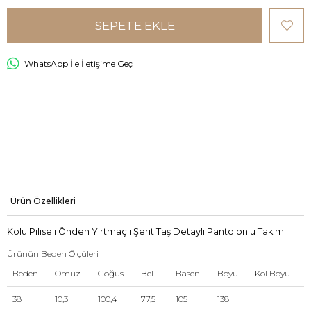
WhatsApp İle İletişime Geç
Ürün Özellikleri
Kolu Piliseli Önden Yırtmaçlı Şerit Taş Detaylı Pantolonlu Takım
Ürünün Beden Ölçüleri
Beden
Omuz
Göğüs
Bel
Basen
Boyu
Kol Boyu
38
10,3
100,4
77,5
105
138