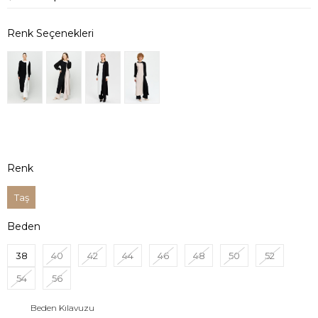
Renk
Taş
Beden
38
40
42
44
46
48
50
52
54
56
Beden Kılavuzu