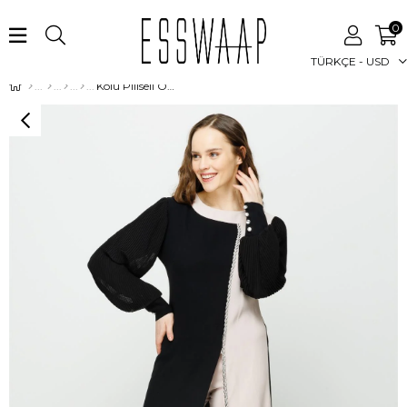
0
TÜRKÇE - USD
Kolu Piliseli Önden Yırtmaçlı Şerit Taş Detaylı Pantolonlu Takım Taş