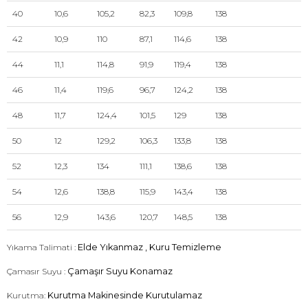
40
10,6
105,2
82,3
109,8
138
42
10,9
110
87,1
114,6
138
44
11,1
114,8
91,9
119,4
138
46
11,4
119,6
96,7
124,2
138
48
11,7
124,4
101,5
129
138
50
12
129,2
106,3
133,8
138
52
12,3
134
111,1
138,6
138
54
12,6
138,8
115,9
143,4
138
56
12,9
143,6
120,7
148,5
138
Yıkama Talimati :
Elde Yıkanmaz , Kuru Temizleme
Çamasır Suyu :
Çamaşır Suyu Konamaz
Kurutma:
Kurutma Makinesinde Kurutulamaz