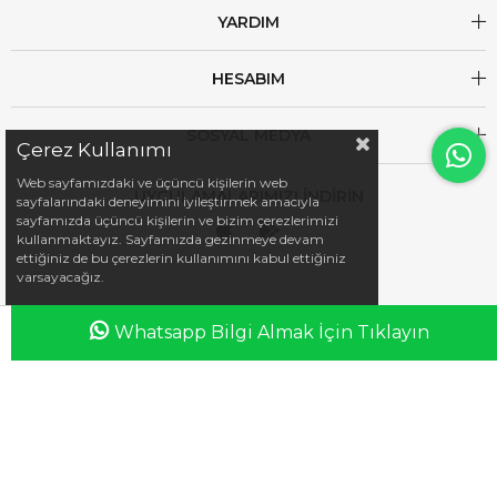
YARDIM
HESABIM
SOSYAL MEDYA
Çerez Kullanımı
Web sayfamızdaki ve üçüncü kişilerin web
UYGULAMALARIMIZI İNDİRİN
sayfalarındaki deneyimini iyileştirmek amacıyla
sayfamızda üçüncü kişilerin ve bizim çerezlerimizi
kullanmaktayız. Sayfamızda gezinmeye devam
ettiğiniz de bu çerezlerin kullanımını kabul ettiğiniz
varsayacağız.
Whatsapp Bilgi Almak İçin Tıklayın
Anasayfa
Favorilerim
Sepetim
Üye Girişi
iletisim@esswaap.com
+90 312 473 00 74