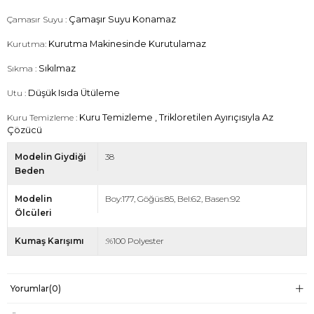
Çamasır Suyu :
Çamaşır Suyu Konamaz
Kurutma:
Kurutma Makinesinde Kurutulamaz
Sıkma :
Sıkılmaz
Utu :
Düşük Isıda Ütüleme
Kuru Temizleme :
Kuru Temizleme , Trikloretilen Ayırıçısıyla Az
Çözücü
Modelin Giydiği
38
Beden
Modelin
Boy:177, Göğüs:85, Bel:62, Basen:92
Ölcüleri
Kumaş Karışımı
:%100 Polyester
Yorumlar
(0)