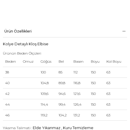
Ürün Özellikleri
Kolye Detaylı Kloş Elbise
Ürünün Beden Ölçüleri
Beden
Omuz
Göğüs
Bel
Basen
Boyu
Kol Boyu
38
100
85
112
150
63
40
104,8
89,8
116,8
150
63
42
109,6
94,6
121,6
150
63
44
114,4
99,4
126,4
150
63
46
119,2
104,2
131,2
150
63
Yıkama Talimati :
Elde Yıkanmaz , Kuru Temizleme