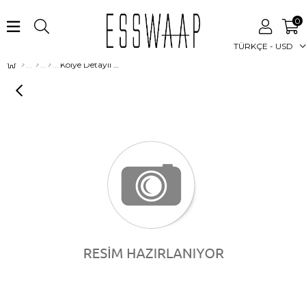
0
TÜRKÇE - USD
Kolye Detaylı Kloş Elbise Laci