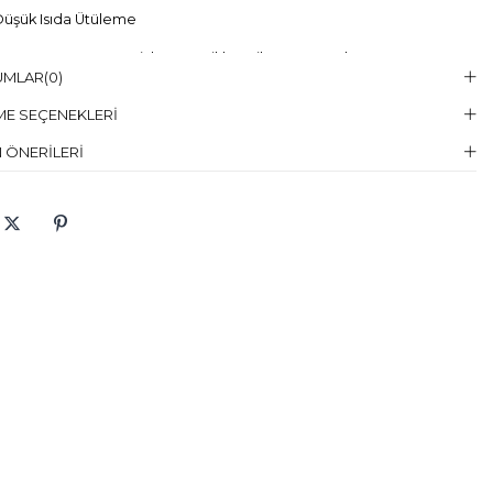
üşük Isıda Ütüleme
Temizleme :
Kuru Temizleme , Trikloretilen Ayırıçısıyla Az Çözücü
UMLAR
(0)
elin Giydiği
38
E SEÇENEKLERI
en
 ÖNERILERI
elin Ölcüleri
Boy:174, Göğüs:84, Bel:60, Basen:90