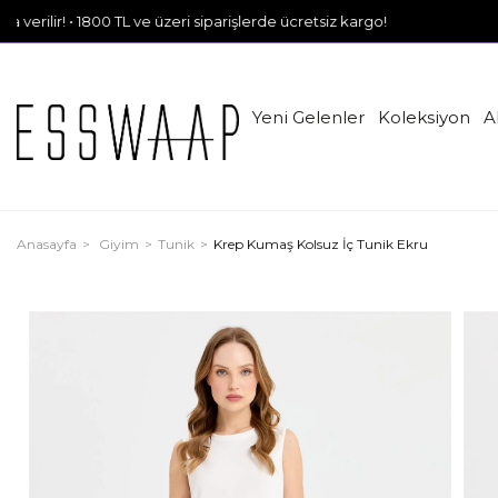
 1800 TL ve üzeri siparişlerde ücretsiz kargo!
Yeni Gelenler
Koleksiyon
A
Anasayfa
Giyim
Tunik
Krep Kumaş Kolsuz İç Tunik Ekru