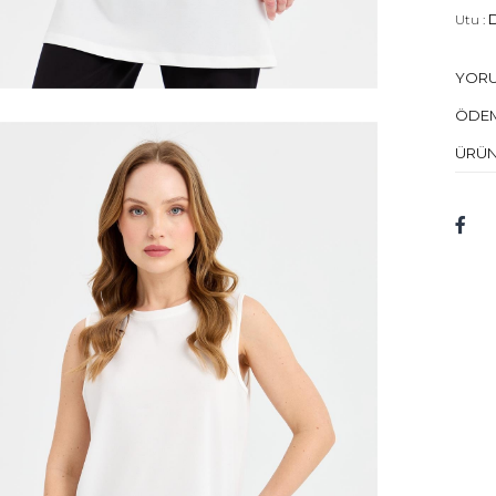
Utu :
D
Kuru 
YOR
Mod
ÖDEM
Bed
ÜRÜN
Mod