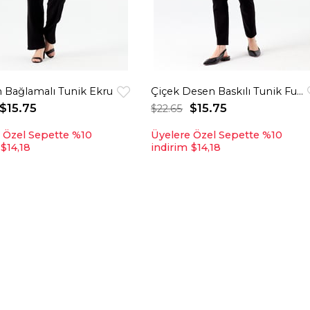
 Bağlamalı Tunik Ekru
Çiçek Desen Baskılı Tunik Fuşya
$15.75
$15.75
$22.65
 Özel Sepette %10
Üyelere Özel Sepette %10
$14,18
indirim
$14,18