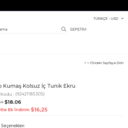
TÜRKÇE - USD
SEPETIM
< < Önceki Sayfaya Dön
p Kumaş Kolsuz İç Tunik Ekru
 Kodu
(92421185305)
64
$18.06
$16,25
tte Ek İndirim