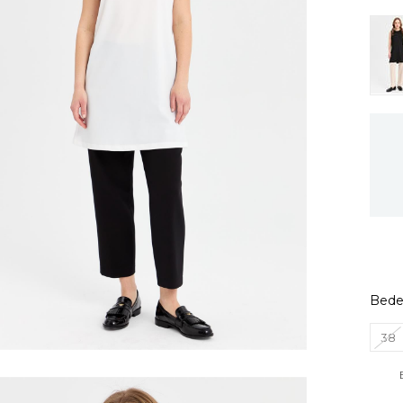
Bed
38