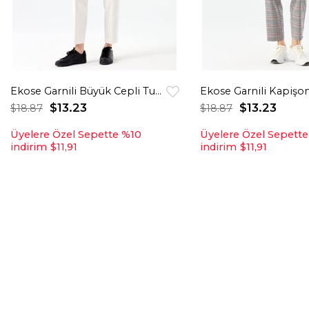
Ekose Garnili Büyük Cepli Tunik Ekru
$13.23
$13.23
$18.87
$18.87
Üyelere Özel Sepette %10
Üyelere Özel Sepett
indirim
$11,91
indirim
$11,91