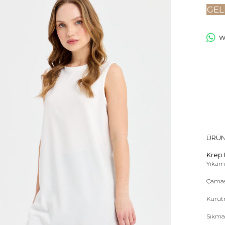
GEL
Wh
ÜRÜN
Krep 
Yıkama
Çamas
Kurut
Sıkma