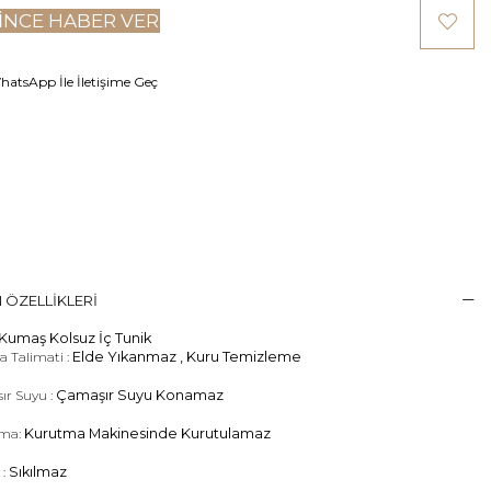
INCE HABER VER
atsApp İle İletişime Geç
 ÖZELLIKLERI
Kumaş Kolsuz İç Tunik
 Talimati :
Elde Yıkanmaz , Kuru Temizleme
ır Suyu :
Çamaşır Suyu Konamaz
ma:
Kurutma Makinesinde Kurutulamaz
 :
Sıkılmaz