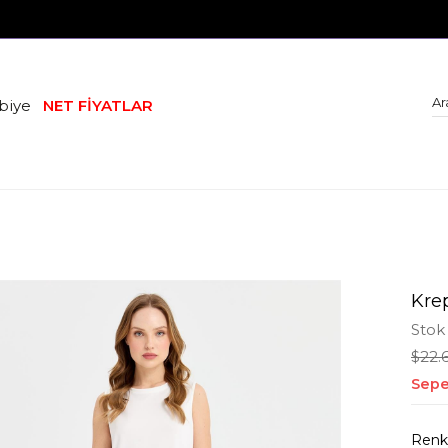
biye
NET FİYATLAR
Kre
Stok
$22.
Sepe