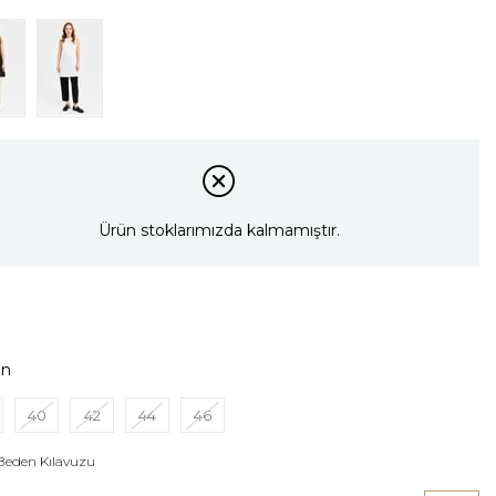
Ürün stoklarımızda kalmamıştır.
en
40
42
44
46
Beden Kılavuzu