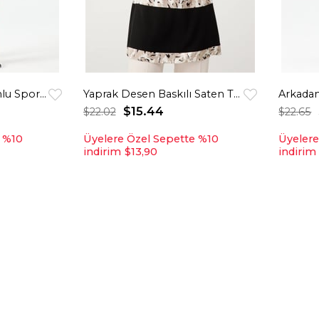
Ekose Garnili Kapişonlu Spor Tunik Krem
Yaprak Desen Baskılı Saten Tunik Bej
Arkadan
$15.44
$22.02
$22.65
e %10
Üyelere Özel Sepette %10
Üyelere
indirim
$13,90
indirim