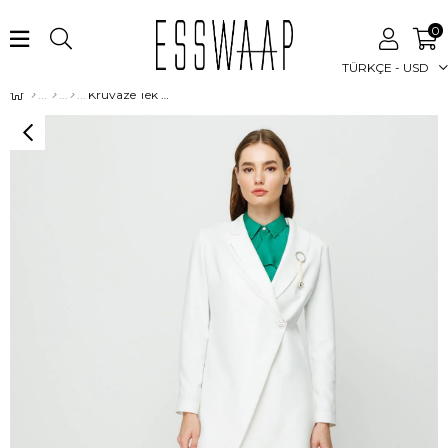
0
TÜRKÇE - USD
Kruvaze Tek Düğmeli Pantolon Ceket Takım Ekru