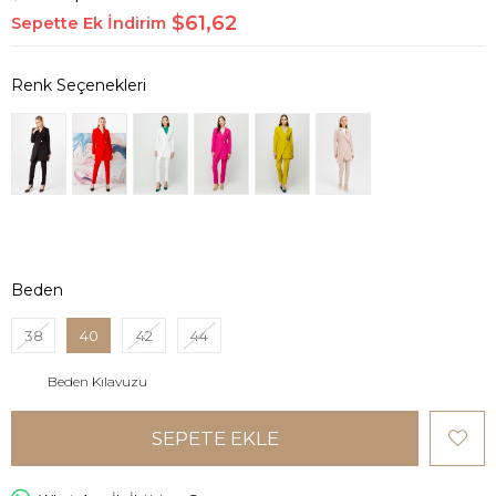
$61,62
Sepette Ek İndirim
Beden
38
40
42
44
Beden Kılavuzu