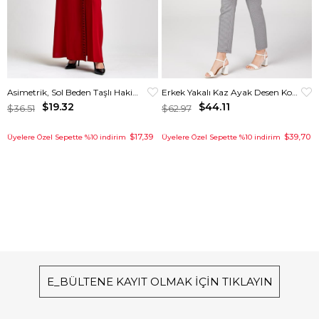
Asimetrik, Sol Beden Taşlı Hakim Yakalı Elbise Kırmızı
Erkek Yakalı Kaz Ayak Desen Kombinli Pantolon Ceket Takım Siyah
$19.32
$44.11
$36.51
$62.97
$17,39
$39,70
Üyelere Özel Sepette %10 indirim
Üyelere Özel Sepette %10 indirim
E_BÜLTENE KAYIT OLMAK İÇİN TIKLAYIN