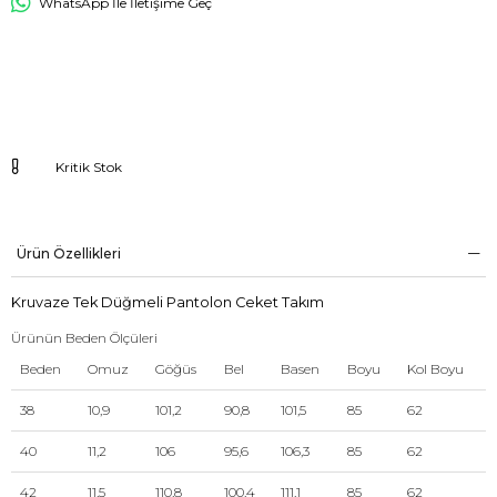
WhatsApp İle İletişime Geç
Kritik Stok
Ürün Özellikleri
Kruvaze Tek Düğmeli Pantolon Ceket Takım
Ürünün Beden Ölçüleri
Beden
Omuz
Göğüs
Bel
Basen
Boyu
Kol Boyu
38
10,9
101,2
90,8
101,5
85
62
40
11,2
106
95,6
106,3
85
62
42
11,5
110,8
100,4
111,1
85
62