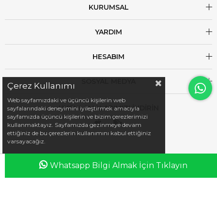
KURUMSAL
YARDIM
HESABIM
SOSYAL MEDYA
Çerez Kullanımı
Web sayfamızdaki ve üçüncü kişilerin web
UYGULAMALARIMIZI İNDİRİN
sayfalarındaki deneyimini iyileştirmek amacıyla
sayfamızda üçüncü kişilerin ve bizim çerezlerimizi
kullanmaktayız. Sayfamızda gezinmeye devam
ettiğiniz de bu çerezlerin kullanımını kabul ettiğiniz
varsayacağız.
Whatsapp Bilgi Almak İçin Tıklayın
Anasayfa
Favorilerim
Sepetim
Üye Girişi
iletisim@esswaap.com
+90 312 473 00 74