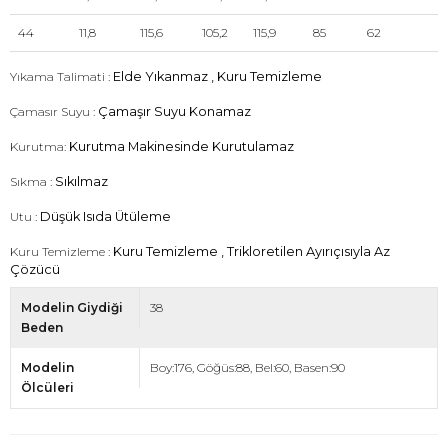
44
11,8
115,6
105,2
115,9
85
62
Yıkama Talimati :
Elde Yıkanmaz , Kuru Temizleme
Çamasır Suyu :
Çamaşır Suyu Konamaz
Kurutma:
Kurutma Makinesinde Kurutulamaz
Sıkma :
Sıkılmaz
Utu :
Düşük Isıda Ütüleme
Kuru Temizleme :
Kuru Temizleme , Trikloretilen Ayırıçısıyla Az
Çözücü
Modelin Giydiği
38
Beden
Modelin
Boy:176, Göğüs:88, Bel:60, Basen:90
Ölcüleri