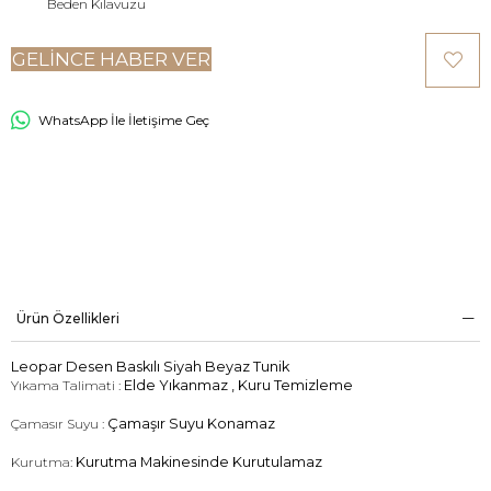
Beden Kılavuzu
GELINCE HABER VER
WhatsApp İle İletişime Geç
Ürün Özellikleri
Leopar Desen Baskılı Siyah Beyaz Tunik
Yıkama Talimati :
Elde Yıkanmaz , Kuru Temizleme
Çamasır Suyu :
Çamaşır Suyu Konamaz
Kurutma:
Kurutma Makinesinde Kurutulamaz