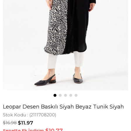
Leopar Desen Baskılı Siyah Beyaz Tunik Siyah
Stok Kodu
(2111708200)
$16.98
$11.97
$10,77
Sepette Ek İndirim