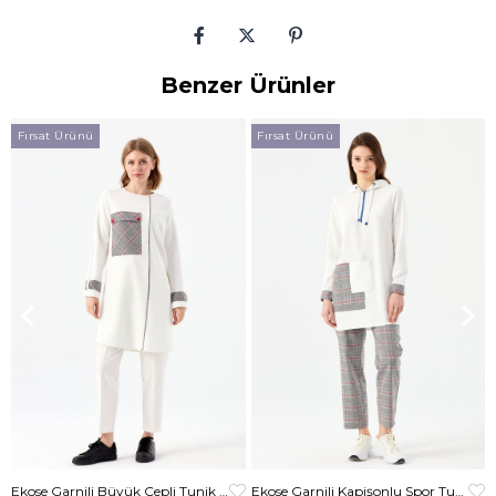
Benzer Ürünler
Fırsat Ürünü
Fırsat Ürünü
Ekose Garnili Büyük Cepli Tunik Ekru
Ekose Garnili Kapişonlu Spor Tunik Krem