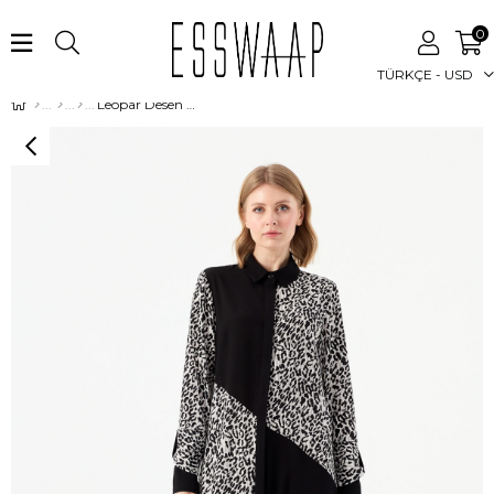
0
TÜRKÇE - USD
Leopar Desen Baskılı Siyah Beyaz Tunik Siyah