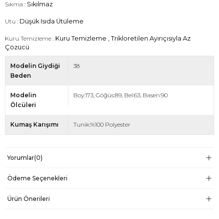
Sıkma :
Sıkılmaz
Utu :
Düşük Isıda Ütüleme
Kuru Temizleme :
Kuru Temizleme , Trikloretilen Ayırıçısıyla Az
Çözücü
Modelin Giydiği
38
Beden
Modelin
Boy:173, Göğüs:89, Bel:63, Basen:90
Ölcüleri
Kumaş Karışımı
Tunik:%100 Polyester
Yorumlar
(0)
Ödeme Seçenekleri
Ürün Önerileri