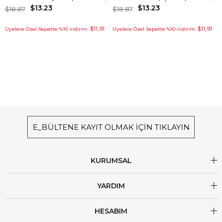
$13.23
$13.23
$18.87
$18.87
$11,91
$11,91
Üyelere Özel Sepette %10 indirim
Üyelere Özel Sepette %10 indirim
E_BÜLTENE KAYIT OLMAK İÇİN TIKLAYIN
KURUMSAL
YARDIM
HESABIM