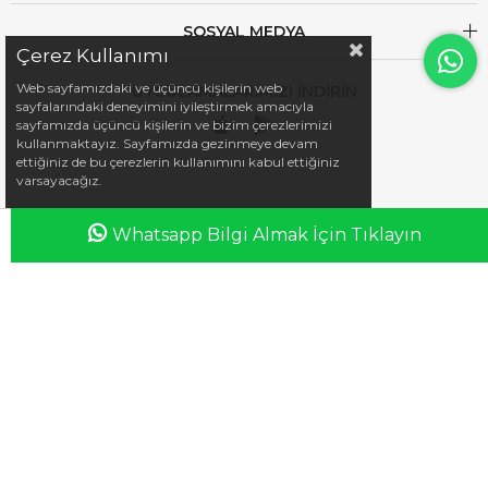
SOSYAL MEDYA
Çerez Kullanımı
Web sayfamızdaki ve üçüncü kişilerin web
UYGULAMALARIMIZI İNDİRİN
sayfalarındaki deneyimini iyileştirmek amacıyla
sayfamızda üçüncü kişilerin ve bizim çerezlerimizi
kullanmaktayız. Sayfamızda gezinmeye devam
ettiğiniz de bu çerezlerin kullanımını kabul ettiğiniz
varsayacağız.
Whatsapp Bilgi Almak İçin Tıklayın
Anasayfa
Favorilerim
Sepetim
Üye Girişi
iletisim@esswaap.com
+90 312 473 00 74
info@esswaap.com
© 2020 esswaap - Tüm Hakları Saklıdır.